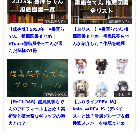
儒烏風亭らでん
儒烏風亭らでん
【保存版】2023年「#書庫ら
【全リスト】#書庫らでん 推
でん」推薦図書まとめ：
薦図書まとめ！儒烏風亭らで
VTuber儒烏風亭らでんが選
んが紹介した全作品を網羅
んだ至極の1冊
儒烏風亭らでん
一条莉々華
【ReGLOSS】儒烏風亭らで
【ホロライブDEV_IS】
んのプロフィールまとめ！美
hololiveDEV_IS（デバイ
術愛と破天荒なギャップの魅
ス）とは？所属グループ＆個
力とは？
性派メンバーを徹底まとめ！