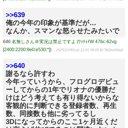
>>639
俺の今年の印象が基準だが…
なんか、スマンな怒らせたみたいで
646
名無しさん＠実況は禁止ですよ (ﾜｯﾁｮｲW 47bc-62vg
[2400:2200:9e0:e530:*])
：2025/12/30(火) 12:01:39.05
ID:TbQnnD6q0
>>640
謝るなら許すわ
今年っていうから、フログロデビュ
ーしてからの1年でリオナの優勝だ
けはどう考えても有り得ないからな
客観的に判断できる登録者数、再生
数、同接数も他に劣ってるし
3Dになってからのここ1ヶ月近くだ