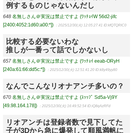
例するものじゃないんだし
648
名無しさん＠実況は禁止ですよ (ﾜｯﾁｮｲW 56d2-jifc
[2400:4052:1d60:a00:*])
：2025/12/30(火) 12:05:27.41
ID:kfQTQRIC0
比較する必要ないわな
推しが一番って話でしかないし
657
名無しさん＠実況は禁止ですよ (ﾜｯﾁｮｲ eeab-ORyH
[240a:61:66:dd5c:*])
：2025/12/30(火) 12:51:41.20
ID:k8y49yy80
なんでこんなリオナアンチ多いの？
670
名無しさん＠実況は禁止ですよ (ｽｯｯﾌﾟ Sd5a-Vj9Y
[49.98.164.178])
：2025/12/30(火) 16:49:52.54
ID:iQ8qAzRFd
リオアンチは登録者数で見下してた
子が3Dから急に爆発して順風満帆に