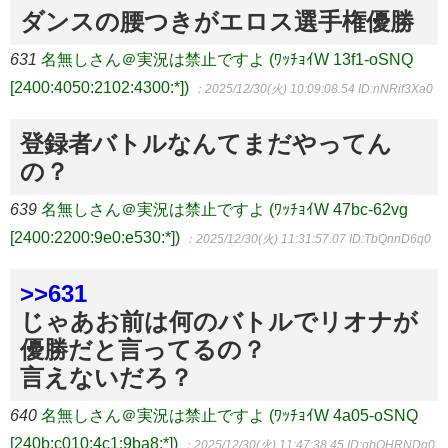
ダンスの腰つきがエロス選手権優勝
631
名無しさん＠実況は禁止ですよ (ﾜｯﾁｮｲW 13f1-oSNQ
[2400:4050:2102:4300:*])
：2025/12/30(火) 10:09:08.54
ID:nNRif3Xa0
登録者バトルなんてまだやってん
の？
639
名無しさん＠実況は禁止ですよ (ﾜｯﾁｮｲW 47bc-62vg
[2400:2200:9e0:e530:*])
：2025/12/30(火) 11:31:57.07
ID:TbQnnD6q0
>>631
じゃあお前は何のバトルでリオナが
優勝だと言ってるの？
言えないだろ？
640
名無しさん＠実況は禁止ですよ (ﾜｯﾁｮｲW 4a05-oSNQ
[240b:c010:4c1:9ba8:*])
：2025/12/30(火) 11:47:38.45
ID:gbOHRNDg0