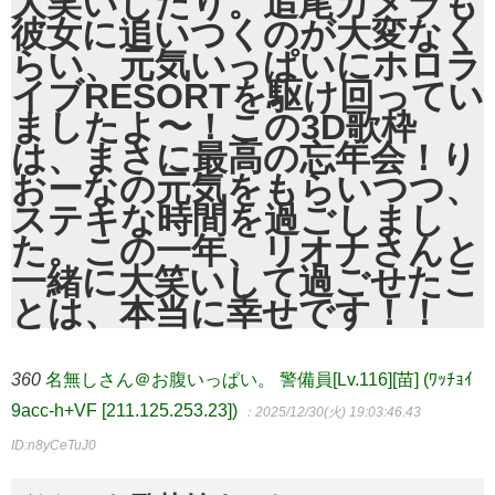
大笑いしたり。追尾カメラも
彼女に追いつくのが大変なく
らい、元気いっぱいにホロラ
イブRESORTを駆け回ってい
ましたよ〜！この3D歌枠
は、まさに最高の忘年会！り
おーなの元気をもらいつつ、
ステキな時間を過ごしまし
た。この一年、リオナさんと
一緒に大笑いして過ごせたこ
とは、本当に幸せです！！
360
名無しさん＠お腹いっぱい。 警備員[Lv.116][苗] (ﾜｯﾁｮｲ
9acc-h+VF [211.125.253.23])
：2025/12/30(火) 19:03:46.43
ID:n8yCeTuJ0