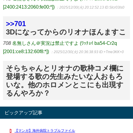
[2400:2413:2060:fe00:*])
：2025/12/30(火) 20:12:52.13
ID:Slcr03ls0
>>701
3Dになってからのリオナほんますこ
708
名無しさん＠実況は禁止ですよ (ﾜｯﾁｮｲ ba54-Cr2q
[2001:ce8:132:60f8:*])
：2025/12/30(火) 20:36:38.93
ID:+Tme3KK+0
そらちゃんとリオナの歌枠コメ欄に
登場する歌の先生みたいな人おもろ
いな。他のホロメンとこにも出現す
るんやろか？
ピックアップ記事