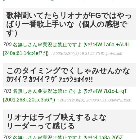
歌枠聞いてたらリオナがFGではやっ
ぱり一番歌上手いな（個人の感想で
す）
700
名無しさん＠実況は禁止ですよ (ﾜｯﾁｮｲW 1a6a-+AUH
[240a:61:14c:4ef7:*])
：2025/12/30(火) 19:51:52.75
ID:IpeVutkk0
このタイミングでくしゃみせんかな
ｶﾜｲｲ？ｶﾜｲｲ？ｳﾞｧｪｯｼｮｫｲｯ!!
701
名無しさん＠実況は禁止ですよ (ﾜｯﾁｮｲW 7b1c-L+qT
[2001:268:c20c:c3b6:*])
：2025/12/30(火) 20:08:07.31
ID:uiWNEtBk0
リオナはライブ映えするよな
リーダーって感じる
702
名無しさん＠実況は禁止ですよ (ﾜｯﾁｮｲ 1a8a-265Z