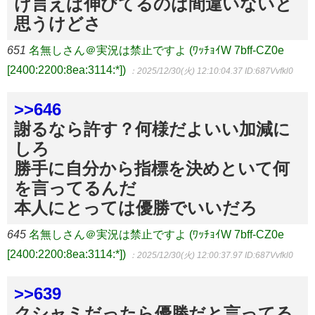
け言えば伸びてるのは間違いないと
思うけどさ
651
名無しさん＠実況は禁止ですよ (ﾜｯﾁｮｲW 7bff-CZ0e
[2400:2200:8ea:3114:*])
：2025/12/30(火) 12:10:04.37
ID:687Vvfkl0
>>646
謝るなら許す？何様だよいい加減に
しろ
勝手に自分から指標を決めといて何
を言ってるんだ
本人にとっては優勝でいいだろ
645
名無しさん＠実況は禁止ですよ (ﾜｯﾁｮｲW 7bff-CZ0e
[2400:2200:8ea:3114:*])
：2025/12/30(火) 12:00:37.97
ID:687Vvfkl0
>>639
クシャミだったら優勝だと言ってる