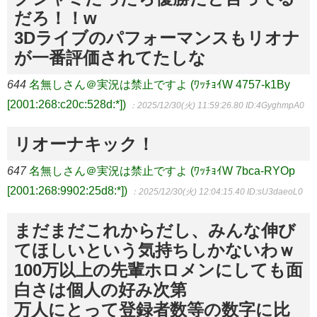
だろ！！w
3Dライブのパフォーマンスもリオナ
が一番評価されてたしな
644
名無しさん＠実況は禁止ですよ (ﾜｯﾁｮｲW 4757-k1By
[2001:268:c20c:528d:*])
：2025/12/30(火) 11:59:26.80
ID:4GyghmpA0
リオーナキック！
647
名無しさん＠実況は禁止ですよ (ﾜｯﾁｮｲW 7bca-RYOp
[2001:268:9902:25d8:*])
：2025/12/30(火) 12:04:15.40
ID:sU3daeoL0
まだまだこれからだし、みんな伸び
てほしいという気持ちしかないわｗ
100万以上の先輩ホロメンにしても面
白さは個人の好み次第
万人にとって登録者数等の数字に比