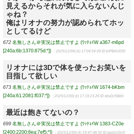
見えるからそれが気に入らないんじ
ゃね？
俺はリオナの努力が認められてホッ
としてるけど
672
名無しさん＠実況は禁止ですよ (ﾜｯﾁｮｲW a367-m6pd
[240a:6b:1370:875d:*])
：2025/12/30(火) 17:04:54.09
ID:b/PBAU050
リオナには3Dで体を使ったお笑いを
目指して欲しい
673
名無しさん＠実況は禁止ですよ (ﾜｯﾁｮｲW 1674-bKbm
[240a:61:2081:f037:*])
：2025/12/30(火) 17:19:23.29
ID:xbvDz5Bb0
最近は飽きてないの？
699
名無しさん＠実況は禁止ですよ (ﾜｯﾁｮｲW 1383-CZ0e
[2400:2200:8ea:7ef5:*])
：2025/12/30(火) 19:47:48.50
ID:qud1o5rc0