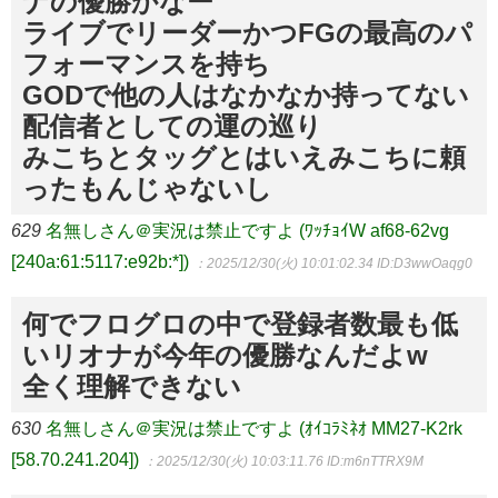
ナの優勝かなー
ライブでリーダーかつFGの最高のパ
フォーマンスを持ち
GODで他の人はなかなか持ってない
配信者としての運の巡り
みこちとタッグとはいえみこちに頼
ったもんじゃないし
629
名無しさん＠実況は禁止ですよ (ﾜｯﾁｮｲW af68-62vg
[240a:61:5117:e92b:*])
：2025/12/30(火) 10:01:02.34
ID:D3wwOaqg0
何でフログロの中で登録者数最も低
いリオナが今年の優勝なんだよw
全く理解できない
630
名無しさん＠実況は禁止ですよ (ｵｲｺﾗﾐﾈｵ MM27-K2rk
[58.70.241.204])
：2025/12/30(火) 10:03:11.76
ID:m6nTTRX9M