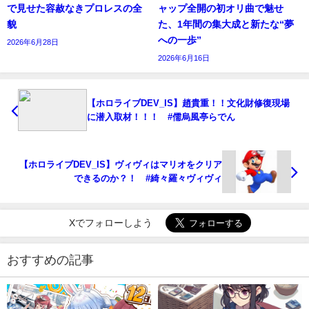
で見せた容赦なきプロレスの全
ャップ全開の初オリ曲で魅せ
貌
た、1年間の集大成と新たな“夢
への一歩”
2026年6月28日
2026年6月16日
【ホロライブDEV_IS】趙貴重！！文化財修復現場
に潜入取材！！！ #儒烏風亭らでん
【ホロライブDEV_IS】ヴィヴィはマリオをクリア
できるのか？！ #綺々羅々ヴィヴィ
Xでフォローしよう
おすすめの記事