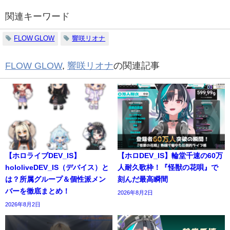
関連キーワード
FLOW GLOW
響咲リオナ
FLOW GLOW
,
響咲リオナ
の関連記事
【ホロライブDEV_IS】
【ホロDEV_IS】輪堂千速の60万
hololiveDEV_IS（デバイス）と
人耐久歌枠！『怪獣の花唄』で
は？所属グループ＆個性派メン
刻んだ最高瞬間
バーを徹底まとめ！
2026年8月2日
2026年8月2日