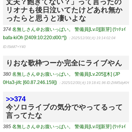
丈夫？飽きてない？」って言ったの
リオナも後日泣いてたけどあれ無か
ったらと思うと凄いよな
374
名無しさん＠お腹いっぱい。 警備員[Lv.0][新芽] (ﾜｯﾁｮｲ
bafa-kiOh [2409:10:220:d00:*])
：2025/12/30(火) 19:14:02.04
ID:I5kM7+Y40
りおな歌枠つーか完全にライブやん
380
名無しさん＠お腹いっぱい。 警備員[Lv.205][木] (JP
0Ha3-jifc [60.87.246.159])
：2025/12/30(火) 19:18:41.96
ID:ZrlM5dyKH
>>374
今ソロライブの気分でやってるって
言ってたな
385
名無しさん＠お腹いっぱい。 警備員[Lv.0][新芽] (ﾜｯﾁｮｲ