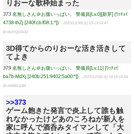
りおーな歌枠始まった
373
名無しさん＠お腹いっぱい。 警備員[Lv.0][新芽] (ﾜｯﾁｮｲ
4738-thZj [240f:cb:f08:1:*])
：2025/12/30(火) 19:13:53.47
ID:rb3YQGSG0
3D得てからのりおーな活き活きして
てよき
379
名無しさん＠お腹いっぱい。 警備員[Lv.11] (ﾜｯﾁｮｲ
ba7b-MdXj [240b:251:9402:5a00:*])
：2025/12/30(火) 19:18:16.64
ID:A/Wl6O180
>>373
ゲーム飽きた発言で炎上して誰も触
れなかったけどあのころねが新人を
家に呼んで酒呑みタイマンして「大