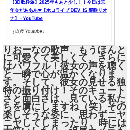
【3D歌枠🎤】2025年もあと少し！！今日は忘
年会だあああ❤【ホロライブ DEV_IS 響咲リオ
ナ】 - YouTube
（出典 Youtube）
りおーなの歌声、もうほんと
に可愛くて美しくて、さらに
はパワフル！彼女の声を聴く
と一瞬で心が温かくなりま
す。そして、彼女の見せる独
特の振り付け！そのキュート
さと面白さは、見ている私た
ちを虜にしますね（笑）その
楽しそうな姿に、思わずニヤ
ニヤしてしまったり、時には