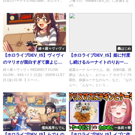
日本のバーチャルYouTuber。ホロライ...
ン傘下の「hololive DEV_IS」に所属する
VT...
綺々羅々ヴィヴィ
轟はじめ
【ホロライブDEV_IS】ヴィヴィ
【ホロライブDEV_IS】姫に忖度
のマリオが面白すぎて腹よじれ
し続けるルーナイトのりおーな
たwwwwww #綺々羅々ヴィヴ
wwwwwww #響咲リオナ #轟
綺々羅々ヴィヴィ REDIRECT FLOW
姫森ルーナ ルーナたん、姫。自称0歳。挨
GLOW… 643バイト (3 語) - 2025年11月7
拶は「みんな～、おりゅ～？ ホロライブ4
ィ
はじめ
日 (金) 01:30 【 スーパ...
期生、姫森ルーナなのら〜」など。「なの
ら〜」「んな〜」という...
儒烏風亭らでん
一条莉々華
【ホロライブDEV_IS】らでんの
【ホロライブDEV_IS】イブに作