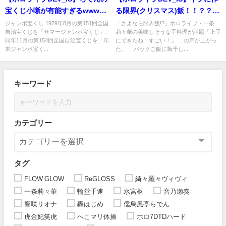
宝くじ小噺が有能すぎるwww #
る限界(クリスマス)飯！！？？
儒烏風亭らでん
#一条莉々華 #一条莉々華の限
ジャンボ宝くじ 1979年8月の第151回全国
「さよなら限界飯!?」ホロライブ・一条
自治宝くじを「サマージャンボ宝くじ」、
莉々華の美味しそうな手料理が話題「上手
界飯
同年11月の第154回全国自治宝くじを「年
にできたね！すごい！」 …の声が上がっ
末ジャンボ宝く...
た。 パックご飯に梅干し...
キーワード
カテゴリー
タグ
FLOW GLOW
ReGLOSS
綺々羅々ヴィヴィ
一条莉々華
輪堂千速
水宮枢
音乃瀬奏
響咲リオナ
轟はじめ
儒烏風亭らでん
虎金妃笑虎
ぺこマリ体操
ホロ7DTDハード