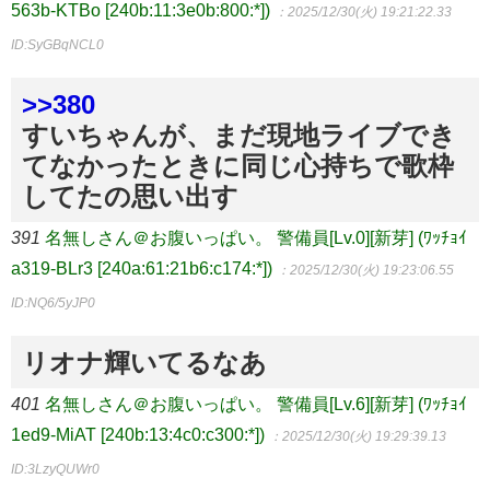
563b-KTBo [240b:11:3e0b:800:*])
：2025/12/30(火) 19:21:22.33
ID:SyGBqNCL0
>>380
すいちゃんが、まだ現地ライブでき
てなかったときに同じ心持ちで歌枠
してたの思い出す
391
名無しさん＠お腹いっぱい。 警備員[Lv.0][新芽] (ﾜｯﾁｮｲ
a319-BLr3 [240a:61:21b6:c174:*])
：2025/12/30(火) 19:23:06.55
ID:NQ6/5yJP0
リオナ輝いてるなあ
401
名無しさん＠お腹いっぱい。 警備員[Lv.6][新芽] (ﾜｯﾁｮｲ
1ed9-MiAT [240b:13:4c0:c300:*])
：2025/12/30(火) 19:29:39.13
ID:3LzyQUWr0