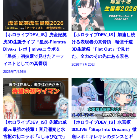
【ホロライブDEV_IS】虎金妃笑
【ホロライブDEV_IS】加速し続
虎3D生誕ライブ『星炎-Fierstra
ける表現者の真骨頂 輪堂千速
Diva-』レポ｜miwaコラボ＆
3D生誕祭「Flat Out」で見せ
「星炎」初披露で見せたアーテ
た、全力のその先にある景色
ィストとしての真骨頂
2026年7月20日
2026年7月26日
【ホロライブDEV_IS】先輩の威
【ホロライブDEV_IS】水宮枢
厳vs最強の後輩！音乃瀬奏と水
3DLIVE「Step Into Dreams」徹
宮枢の初コラボ「#しゅぴなで」
底レポ！キレキレのダンスとギ