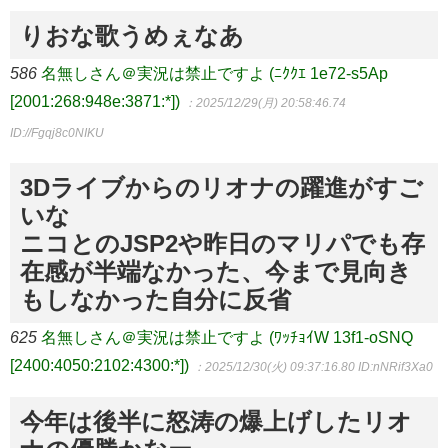
りおな歌うめぇなあ
586
名無しさん＠実況は禁止ですよ (ﾆｸｸｴ 1e72-s5Ap
[2001:268:948e:3871:*])
：2025/12/29(月) 20:58:46.74
ID://Fgqj8c0NIKU
3Dライブからのリオナの躍進がすご
いな
ニコとのJSP2や昨日のマリパでも存
在感が半端なかった、今まで見向き
もしなかった自分に反省
625
名無しさん＠実況は禁止ですよ (ﾜｯﾁｮｲW 13f1-oSNQ
[2400:4050:2102:4300:*])
：2025/12/30(火) 09:37:16.80
ID:nNRif3Xa0
今年は後半に怒涛の爆上げしたリオ