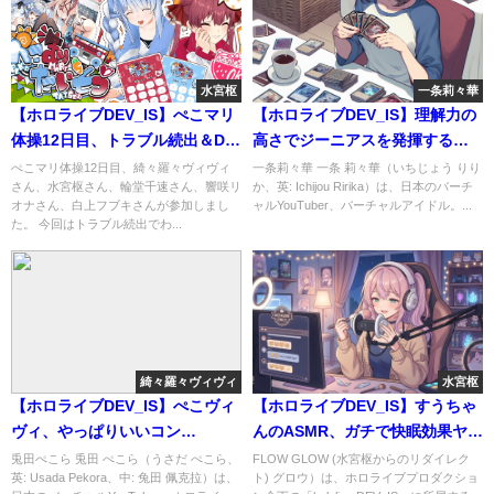
水宮枢
一条莉々華
【ホロライブDEV_IS】ぺこマリ
【ホロライブDEV_IS】理解力の
体操12日目、トラブル続出＆DJ
高さでジーニアスを発揮するり
リオナ初参加！！ #綺々羅々ヴ
りーか！！ #一条莉々華 #遊
ぺこマリ体操12日目、綺々羅々ヴィヴィ
一条莉々華 一条 莉々華（いちじょう りり
さん、水宮枢さん、輪堂千速さん、響咲リ
か、英: Ichijou Ririka）は、日本のバーチ
ィヴィ #水宮枢 #輪堂千速 #
戯王マスターデュエルパーク
オナさん、白上フブキさんが参加しまし
ャルYouTuber、バーチャルアイドル。...
響咲リオナ #ぺこマリ体操
た。 今回はトラブル続出でわ...
綺々羅々ヴィヴィ
水宮枢
【ホロライブDEV_IS】ぺこヴィ
【ホロライブDEV_IS】すうちゃ
ヴィ、やっぱりいいコン
んのASMR、ガチで快眠効果ヤバ
ビ！！ #綺々羅々ヴィヴィ
すぎｗｗｗ #水宮枢
兎田ぺこら 兎田 ぺこら（うさだ ぺこら、
FLOW GLOW (水宮枢からのリダイレク
英: Usada Pekora、中: 兔田 佩克拉）は、
ト) グロウ）は、ホロライブプロダクショ