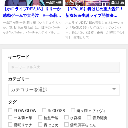
一条莉々華
轟はじめ
【ホロライブDEV_IS】りりーか
【DEV_IS】轟はじめ重大告知！
感動ゲームで大号泣 #一条莉々
新衣装＆生誕ライブ開催決
華
定！！
一条莉々華 一条 莉々華（いちじょう りり
ホロライブDEV_ISの音楽ジェネレーショ
か、英: Ichijou Ririka）は、日本のバーチ
ン「ReGLOSS（リグロス）」のメンバ
ャルYouTuber、バーチャルアイドル。...
ー、轟はじめ（通称：番長）が2026年6月
2日、突如として...
キーワード
カテゴリー
タグ
FLOW GLOW
ReGLOSS
綺々羅々ヴィヴィ
一条莉々華
輪堂千速
水宮枢
音乃瀬奏
響咲リオナ
轟はじめ
儒烏風亭らでん