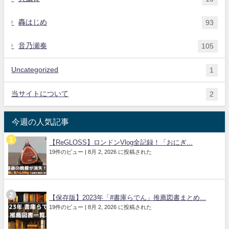
轟はじめ
93
音乃瀬奏
105
Uncategorized
1
当サイトについて
2
今週の人気記事
【ReGLOSS】ロンドンVlog全記録！「おにぎ...
19件のビュー
|
8月 2, 2026 に投稿された
【保存版】2023年「#書庫らでん」推薦図書まとめ...
19件のビュー
|
8月 2, 2026 に投稿された