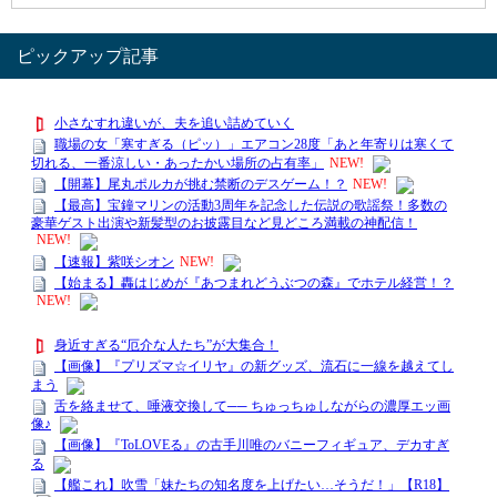
ピックアップ記事