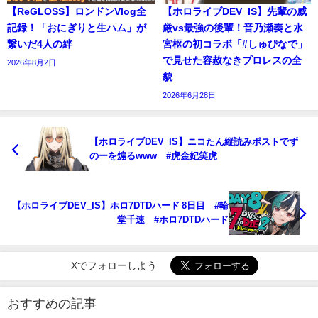
【ReGLOSS】ロンドンVlog全
【ホロライブDEV_IS】先輩の威
記録！「おにぎりと生ハム」が
厳vs最強の後輩！音乃瀬奏と水
繋いだ4人の絆
宮枢の初コラボ「#しゅぴなで」
で見せた容赦なきプロレスの全
2026年8月2日
貌
2026年6月28日
【ホロライブDEV_IS】ニコたん縦読みポストでず
のーを煽るwww #虎金妃笑虎
【ホロライブDEV_IS】ホロ7DTDハード 8日目 #輪
堂千速 #ホロ7DTDハード
Xでフォローしよう
おすすめの記事