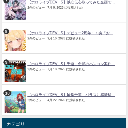
【ホロライブDEV_IS】以心伝心歌ってみた企画で...
2件のビュー
|
7月 9, 2025 に投稿された
【ホロライブDEV_IS】デビュー2周年！！奏「お...
2件のビュー
|
9月 10, 2025 に投稿された
【ホロライブDEV_IS】千速、念願のハンコン案件...
2件のビュー
|
7月 18, 2025 に投稿された
【ホロライブDEV_IS】輪堂千速、パラスに感情移...
2件のビュー
|
4月 22, 2026 に投稿された
カテゴリー