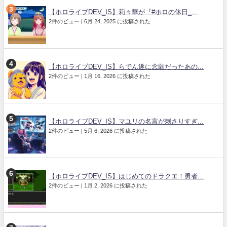
【ホロライブDEV_IS】莉々華が『#ホロの休日_...
2件のビュー
|
6月 24, 2025 に投稿された
【ホロライブDEV_IS】らでん遂に念願だったあの...
2件のビュー
|
1月 16, 2026 に投稿された
【ホロライブDEV_IS】マユリの名言が刺さりすぎ...
2件のビュー
|
5月 6, 2026 に投稿された
【ホロライブDEV_IS】はじめてのドラクエ！勇者...
2件のビュー
|
1月 2, 2026 に投稿された