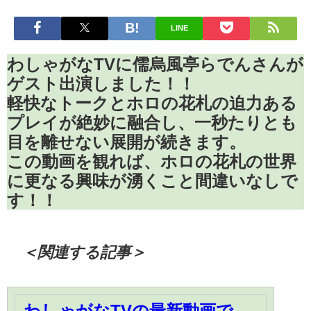
LINE
わしゃがなTVに儒烏風亭らでんさんが
ゲスト出演しました！！
軽快なトークとホロの花札の迫力ある
プレイが絶妙に融合し、一秒たりとも
目を離せない展開が続きます。
この動画を観れば、ホロの花札の世界
に更なる興味が湧くこと間違いなしで
す！！
＜関連する記事＞
わしゃがなTVの最新動画で