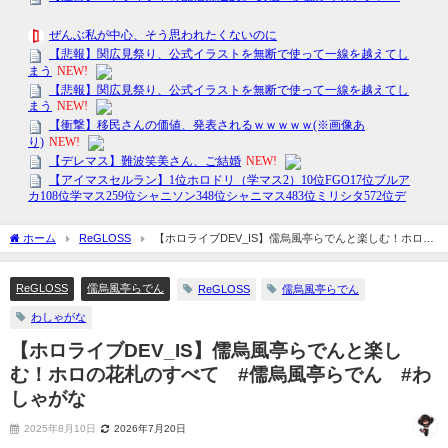
ホーム
ReGLOSS
【ホロライブDEV_IS】儒烏風亭らでんと楽しむ！ホロの
花札のすべて #儒烏風亭らでん #わしゃがな
ReGLOSS
儒烏風亭らでん
ReGLOSS
儒烏風亭らでん
わしゃがな
【ホロライブDEV_IS】儒烏風亭らでんと楽し
む！ホロの花札のすべて #儒烏風亭らでん #わ
しゃがな
2025年8月10日
2026年7月20日