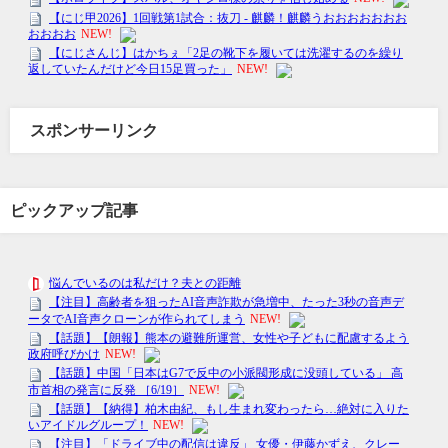
スポンサーリンク
ピックアップ記事