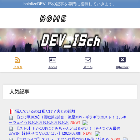
hololiveDEV_ISの記事を専門に投稿していきます。
ＲＳＳ
About
メール
X(twitter)
人気記事