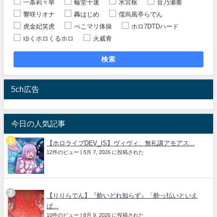
一条莉々華
輪堂千速
水宮枢
音乃瀬奏
響咲リオナ
轟はじめ
儒烏風亭らでん
虎金妃笑虎
ぺこマリ体操
ホロ7DTDハード
ゆくホロくるホロ
火威青
検索
5ch広告
今日の人気記事
【ホロライブDEV_IS】ヴィヴィ、無礼講アモアス...
12件のビュー
|
5月 7, 2026 に投稿された
【りりらでん】『酔いどれ知らず』「酔っ払いといえ
ば...
10件のビュー
|
8月 9, 2026 に投稿された