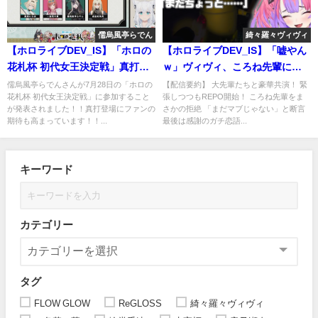
儒烏風亭らでん
綺々羅々ヴィヴィ
【ホロライブDEV_IS】「ホロの
【ホロライブDEV_IS】「嘘やん
花札杯 初代女王決定戦」真打ら
ｗ」ヴィヴィ、ころね先輩にマ
でんの参加決定！！ #儒烏風亭
ブダチ拒否でハシゴを外す！？
儒烏風亭らでんさんが7月28日の「ホロの
【配信要約】 大先輩たちと豪華共演！ 緊
花札杯 初代女王決定戦」に参加すること
張しつつもREPO開始！ ころね先輩をま
らでん
が発表されました！！真打登場にファンの
さかの拒絶 「まだマブじゃない」と断言
期待も高まっています！！...
最後は感謝のガチ恋語...
キーワード
カテゴリー
タグ
FLOW GLOW
ReGLOSS
綺々羅々ヴィヴィ