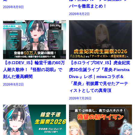
バーを徹底まとめ！
2026年8月9日
2026年8月2日
【ホロDEV_IS】輪堂千速の60万
【ホロライブDEV_IS】虎金妃笑
人耐久歌枠！『怪獣の花唄』で
虎3D生誕ライブ『星炎-Fierstra
刻んだ最高瞬間
Diva-』レポ｜miwaコラボ＆
「星炎」初披露で見せたアーテ
2026年8月2日
ィストとしての真骨頂
2026年7月26日