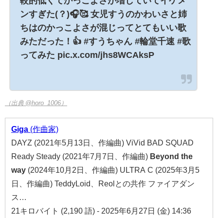
較的低くてかっこよさが増していてイケメ
ンすぎた(？)🎧🥰 女児すうのかわいさと姉
ちはのかっこよさが混じってとてもいい歌
みただった！👍 #すうちゃん #輪堂千速 #歌
ってみた pic.x.com/jhs8WCAksP
（出典 @horo_1006）
Giga
(作曲家)
DAYZ (2021年5月13日、作編曲) ViVid BAD SQUAD
Ready Steady (2021年7月7日、作編曲)
Beyond
the
way
(2024年10月2日、作編曲) ULTRA C (2025年3月5
日、作編曲) TeddyLoid、Reolとの共作 ファイアダン
ス…
21キロバイト (2,190 語) - 2025年6月27日 (金) 14:36