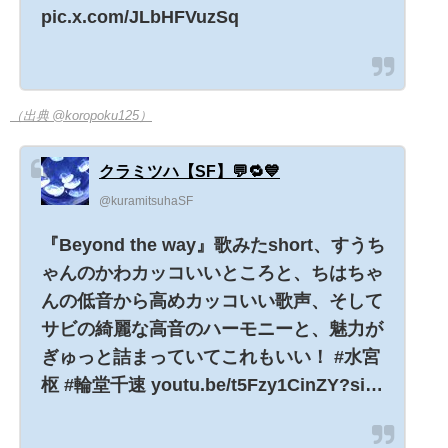
pic.x.com/JLbHFVuzSq
（出典 @koropoku125）
クラミツハ【SF】💬🔁💙
@kuramitsuhaSF
『Beyond the way』歌みたshort、すうち
ゃんのかわカッコいいところと、ちはちゃ
んの低音から高めカッコいい歌声、そして
サビの綺麗な高音のハーモニーと、魅力が
ぎゅっと詰まっていてこれもいい！ #水宮
枢 #輪堂千速 youtu.be/t5Fzy1CinZY?si…