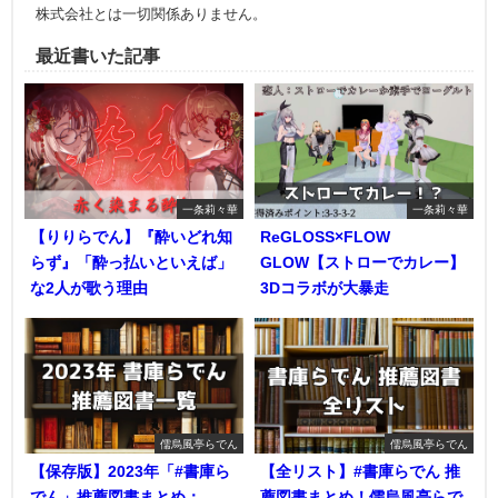
株式会社とは一切関係ありません。
最近書いた記事
一条莉々華
一条莉々華
【りりらでん】『酔いどれ知
ReGLOSS×FLOW
らず』「酔っ払いといえば」
GLOW【ストローでカレー】
な2人が歌う理由
3Dコラボが大暴走
儒烏風亭らでん
儒烏風亭らでん
【保存版】2023年「#書庫ら
【全リスト】#書庫らでん 推
でん」推薦図書まとめ：
薦図書まとめ！儒烏風亭らで