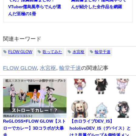
VTuber儒烏風亭らでんが選
んが紹介した全作品を網羅
んだ至極の1冊
関連キーワード
FLOW GLOW
歌ってみた
水宮枢
輪堂千速
FLOW GLOW
,
水宮枢
,
輪堂千速
の関連記事
ReGLOSS×FLOW GLOW【スト
【ホロライブDEV_IS】
ローでカレー】3Dコラボが大暴
hololiveDEV_IS（デバイス）と
走
は？所属グループ＆個性派メン