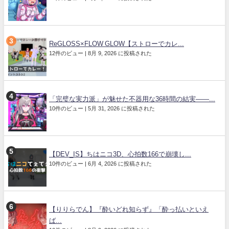
ReGLOSS×FLOW GLOW【ストローでカレ...
12件のビュー
|
8月 9, 2026 に投稿された
「完璧な実力派」が魅せた不器用な36時間の結実――...
10件のビュー
|
5月 31, 2026 に投稿された
【DEV_IS】ちはニコ3D、心拍数166で崩壊し...
10件のビュー
|
6月 4, 2026 に投稿された
【りりらでん】『酔いどれ知らず』「酔っ払いといえ
ば...