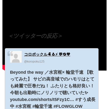
（出典 Youtube）
＜ツイッターの反応＞
コロポックル🐏🐧⚡ 💬🔁💙
@koropoku125
Beyond the way ／水宮枢× 輪堂千速 【歌
ってみた】 サビの高音域でのハモリはとて
も綺麗で圧巻だね！ ふたりとも格好良い！
今朝も出勤時にノリノリで聴いていた✨
youtube.com/shorts/t5Fzy1C… #すう成長
中 #水宮枢 #輪堂千速 #FLOWGLOW