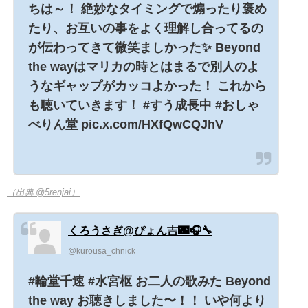
ちは～！ 絶妙なタイミングで煽ったり褒め
たり、お互いの事をよく理解し合ってるの
が伝わってきて微笑ましかった✨ Beyond
the wayはマリカの時とはまるで別人のよ
うなギャップがカッコよかった！ これから
も聴いていきます！ #すう成長中 #おしゃ
べりん堂 pic.x.com/HXfQwCQJhV
（出典 @5renjai）
くろうさぎ@ぴょん吉🌃🎧🔧
@kurousa_chnick
#輪堂千速 #水宮枢 お二人の歌みた Beyond
the way お聴きしました〜！！ いや何より