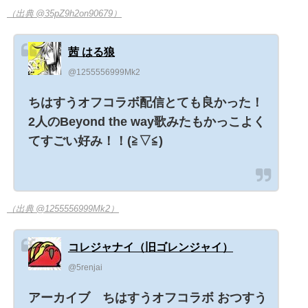
（出典 @35pZ9h2on90679）
茜 はる狼
@1255556999Mk2
ちはすうオフコラボ配信とても良かった！
2人のBeyond the way歌みたもかっこよく
てすごい好み！！(≧▽≦)
（出典 @1255556999Mk2）
コレジャナイ（旧ゴレンジャイ）
@5renjai
アーカイブ ちはすうオフコラボ おつすう