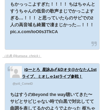
もかっっこよすぎた！！！！ ちはちゃんと
すうちゃんの低音の歌声まじでかっこよす
ぎる…！！！ と思っていたらのサビでの2
人の高音域も綺麗で凄まじかった…！！！
pic.x.com/IoO0s3TkCA
（出典 @kurousa_chnick）
ゆーとろ_星詠み☄️&Dオタ@かなたん1st
ライブ、ミオしゃ1stライブ参戦！
@yc6_CometD
ちはすうのBeyond the way聴いてきた〜
サビとサビじゃない時で白黒で対比してて
曲調を表してるかのようでよかった 枢ちゃ