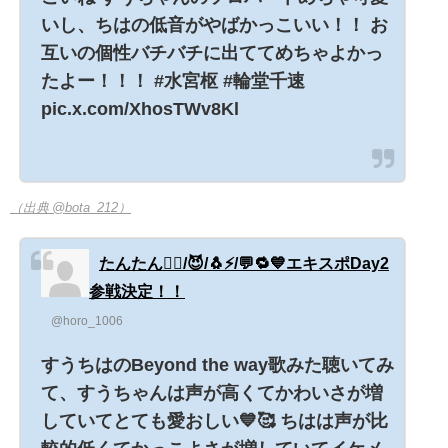
いし、ちはの低音がやばかっこいい！！ お
互いの個性バチバチに出ててめちゃよかっ
たよー！！！ #水宮枢 #輪堂千速
pic.x.com/XhosTWv8Kl
（出典 @bota_212）
たんたん🏴‍☠️/😈/🐧⚡️/💬🔁💙エキスポDay2
参戦決定！！
@horo_1006
すうちはのBeyond the way歌みた聴いてみ
て、すうちゃんは声が高くてかわいさが増
していてとても愛おしい💙🥰 ちはは声が比