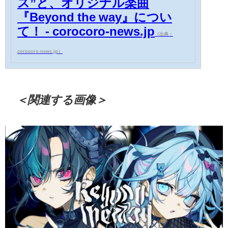
ス”と、オリジナル楽曲
『Beyond the way』につい
て！ - corocoro-news.jp
（出典：
corocoro-news.jp）
＜関連する画像＞