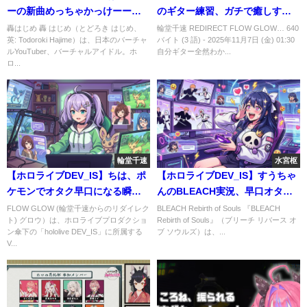
ーの新曲めっちゃかっけーー
のギター練習、ガチで癒しすぎ
ー！！！！ #轟はじめ #はじ
る件ｗｗｗ #輪堂千速
轟はじめ 轟 はじめ（とどろき はじめ、
輪堂千速 REDIRECT FLOW GLOW… 640
英: Todoroki Hajime）は、日本のバーチャ
バイト (3 語) - 2025年11月7日 (金) 01:30
めの日2026
ルYouTuber、バーチャルアイドル。ホ
自分ギター全然わか...
ロ...
輪堂千速
水宮枢
【ホロライブDEV_IS】ちは、ポ
【ホロライブDEV_IS】すうちゃ
ケモンでオタク早口になる瞬間
んのBLEACH実況、早口オタク
が可愛すぎるwww #輪堂千速
化が止まらないwww #水宮枢
FLOW GLOW (輪堂千速からのリダイレク
BLEACH Rebirth of Souls 『BLEACH
ト) グロウ）は、ホロライブプロダクショ
Rebirth of Souls』（ブリーチ リバース オ
ン傘下の「hololive DEV_IS」に所属する
ブ ソウルズ）は、...
V...