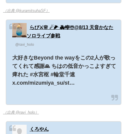
（出典 @kuramitsuhaSF）
らび⚔🌸 ☄🌽 🚑🎼☃️@8/13 天音かなた
ソロライブ参戦
@ravi_holo
大好きなBeyond the wayをこの2人が歌っ
てくれて感謝🙏 ちはの低音かっこよすぎて
痺れた #水宮枢 #輪堂千速
x.com/mizumiya_su/st…
（出典 @ravi_holo）
くろやん