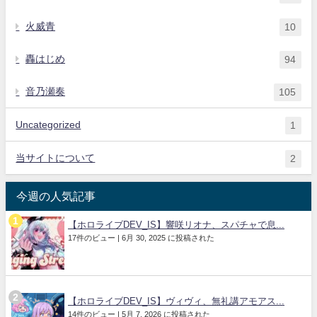
火威青
10
轟はじめ
94
音乃瀬奏
105
Uncategorized
1
当サイトについて
2
今週の人気記事
【ホロライブDEV_IS】響咲リオナ、スパチャで息...
17件のビュー
|
6月 30, 2025 に投稿された
【ホロライブDEV_IS】ヴィヴィ、無礼講アモアス...
14件のビュー
|
5月 7, 2026 に投稿された