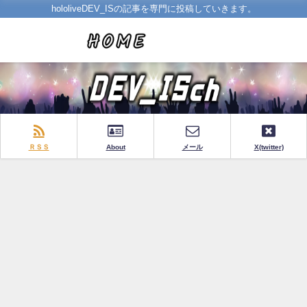
hololiveDEV_ISの記事を専門に投稿していきます。
ＲＳＳ
About
メール
X(twitter)