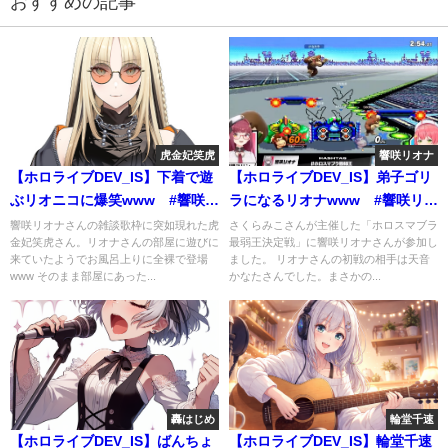
おすすめの記事
虎金妃笑虎
響咲リオナ
【ホロライブDEV_IS】下着で遊
【ホロライブDEV_IS】弟子ゴリ
ぶリオニコに爆笑www #響咲リ
ラになるリオナwww #響咲リオ
オナ #虎金妃笑虎
ナ #ホロスマブラ最弱王
響咲リオナさんの雑談歌枠に突如現れた虎
さくらみこさんが主催した「ホロスマブラ
金妃笑虎さん。リオナさんの部屋に遊びに
最弱王決定戦」に響咲リオナさんが参加し
来ていたようでお風呂上りに全裸で登場
ました。 リオナさんの初戦の相手は天音
www そのまま部屋にあった...
かなたさんでした。まさかの...
轟はじめ
輪堂千速
【ホロライブDEV_IS】ばんちょ
【ホロライブDEV_IS】輪堂千速