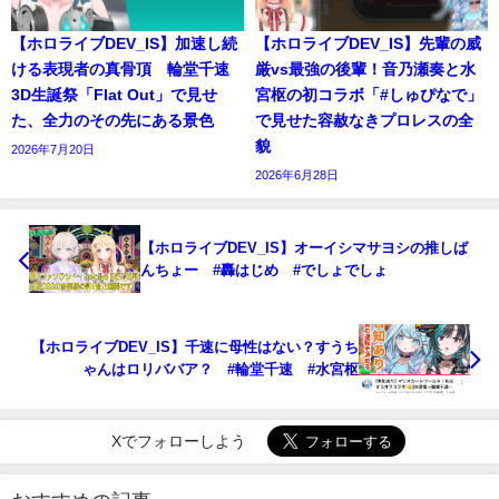
【ホロライブDEV_IS】加速し続
【ホロライブDEV_IS】先輩の威
ける表現者の真骨頂 輪堂千速
厳vs最強の後輩！音乃瀬奏と水
3D生誕祭「Flat Out」で見せ
宮枢の初コラボ「#しゅぴなで」
た、全力のその先にある景色
で見せた容赦なきプロレスの全
貌
2026年7月20日
2026年6月28日
【ホロライブDEV_IS】オーイシマサヨシの推しば
んちょー #轟はじめ #でしょでしょ
【ホロライブDEV_IS】千速に母性はない？すうち
ゃんはロリババア？ #輪堂千速 #水宮枢
Xでフォローしよう