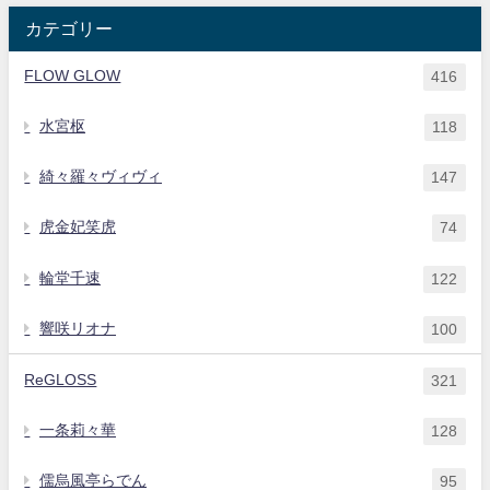
カテゴリー
FLOW GLOW
416
水宮枢
118
綺々羅々ヴィヴィ
147
虎金妃笑虎
74
輪堂千速
122
響咲リオナ
100
ReGLOSS
321
一条莉々華
128
儒烏風亭らでん
95