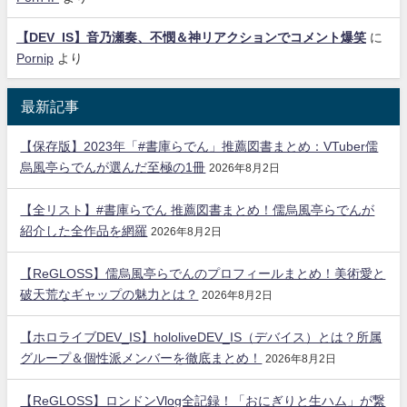
【DEV_IS】音乃瀬奏、不憫＆神リアクションでコメント爆笑
に
Pornip
より
最新記事
【保存版】2023年「#書庫らでん」推薦図書まとめ：VTuber儒
烏風亭らでんが選んだ至極の1冊
2026年8月2日
【全リスト】#書庫らでん 推薦図書まとめ！儒烏風亭らでんが
紹介した全作品を網羅
2026年8月2日
【ReGLOSS】儒烏風亭らでんのプロフィールまとめ！美術愛と
破天荒なギャップの魅力とは？
2026年8月2日
【ホロライブDEV_IS】hololiveDEV_IS（デバイス）とは？所属
グループ＆個性派メンバーを徹底まとめ！
2026年8月2日
【ReGLOSS】ロンドンVlog全記録！「おにぎりと生ハム」が繋