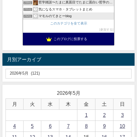
哲学雑談〜たまに真面目でたまに面白い哲学の話〜
230位
気になるスマホ・タブレットまとめ
231位
マモルのてきとーblog
232位
このカテゴリを全て表示
参加する
このブログに投票する
月別アーカイブ
2026年5月
月
火
水
木
金
土
日
1
2
3
4
5
6
7
8
9
10
11
12
13
14
15
16
17