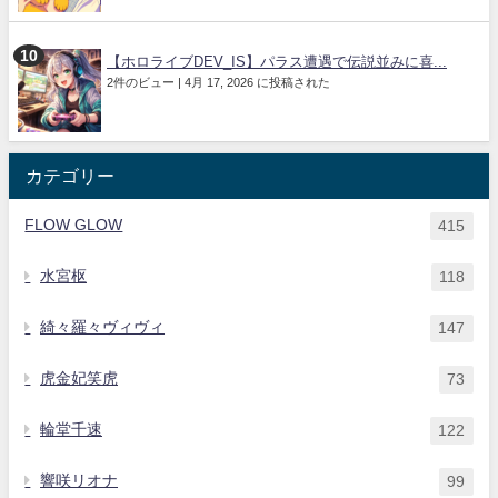
【ホロライブDEV_IS】パラス遭遇で伝説並みに喜...
2件のビュー
|
4月 17, 2026 に投稿された
カテゴリー
FLOW GLOW
415
水宮枢
118
綺々羅々ヴィヴィ
147
虎金妃笑虎
73
輪堂千速
122
響咲リオナ
99