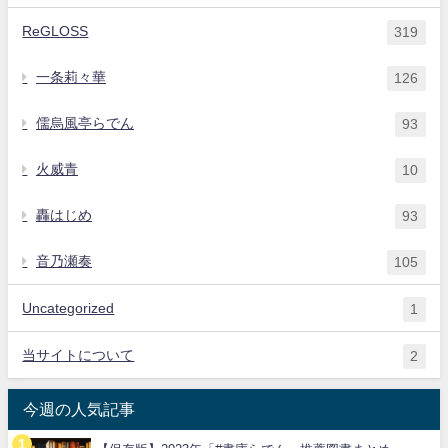
ReGLOSS
319
一条莉々華
126
儒烏風亭らでん
93
火威青
10
轟はじめ
93
音乃瀬奏
105
Uncategorized
1
当サイトについて
2
今週の人気記事