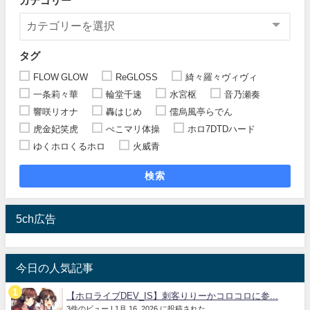
カテゴリー
タグ
FLOW GLOW
ReGLOSS
綺々羅々ヴィヴィ
一条莉々華
輪堂千速
水宮枢
音乃瀬奏
響咲リオナ
轟はじめ
儒烏風亭らでん
虎金妃笑虎
ぺこマリ体操
ホロ7DTDハード
ゆくホロくるホロ
火威青
検索
5ch広告
今日の人気記事
【ホロライブDEV_IS】刺客りりーかコロコロに参...
3件のビュー
|
1月 16, 2026 に投稿された