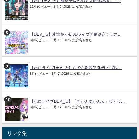
【ホロDEV_IS】輪堂千速の60万人耐久歌枠！『...
11件のビュー
|
8月 2, 2026 に投稿された
【DEV_IS】水宮枢が初3Dライブ開催決定！ゲス...
8件のビュー
|
6月 10, 2026 に投稿された
【ホロライブDEV_IS】らでん新衣装3Dライブ決...
8件のビュー
|
5月 7, 2026 に投稿された
【ホロライブDEV_IS】「あかんあかんｗ」ヴィヴ...
8件のビュー
|
5月 12, 2026 に投稿された
リンク集