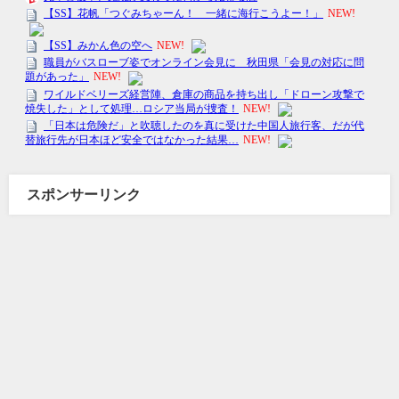
スポンサーリンク
DEV_ISch All Rights Reserved.