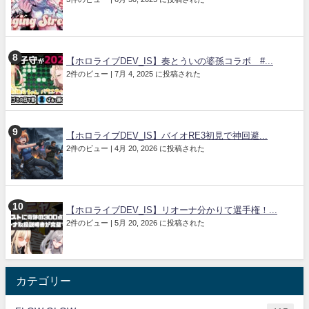
【ホロライブDEV_IS】奏とういの婆孫コラボ #...
2件のビュー
|
7月 4, 2025 に投稿された
【ホロライブDEV_IS】バイオRE3初見で神回避...
2件のビュー
|
4月 20, 2026 に投稿された
【ホロライブDEV_IS】リオーナ分かりて選手権！...
2件のビュー
|
5月 20, 2026 に投稿された
カテゴリー