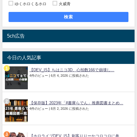
ゆくホロくるホロ
火威青
検索
5ch広告
今日の人気記事
【DEV_IS】ちはニコ3D、心拍数166で崩壊し...
4件のビュー
|
6月 4, 2026 に投稿された
【保存版】2023年「#書庫らでん」推薦図書まとめ...
4件のビュー
|
8月 2, 2026 に投稿された
【ホロライブDEV_IS】刺客りりーかコロコロに参...