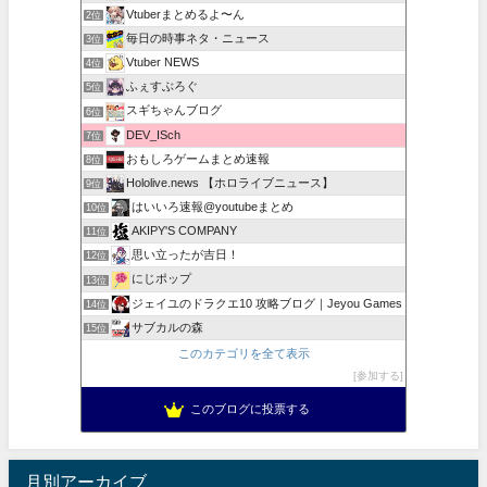
Vtuberまとめるよ〜ん
2位
毎日の時事ネタ・ニュース
3位
Vtuber NEWS
4位
ふぇすぶろぐ
5位
スギちゃんブログ
6位
DEV_ISch
7位
おもしろゲームまとめ速報
8位
Hololive.news 【ホロライブニュース】
9位
はいいろ速報@youtubeまとめ
10位
AKIPY'S COMPANY
11位
思い立ったが吉日！
12位
にじポップ
13位
ジェイユのドラクエ10 攻略ブログ｜Jeyou Games
14位
サブカルの森
15位
このカテゴリを全て表示
参加する
このブログに投票する
月別アーカイブ