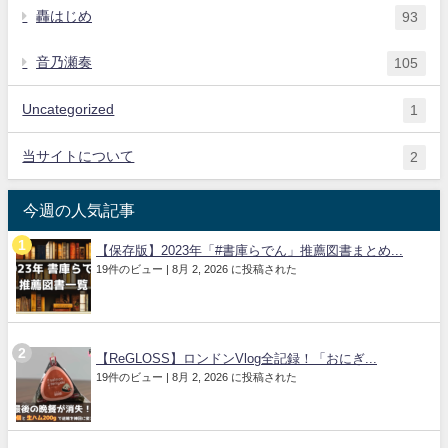
轟はじめ
93
音乃瀬奏
105
Uncategorized
1
当サイトについて
2
今週の人気記事
【保存版】2023年「#書庫らでん」推薦図書まとめ...
19件のビュー
|
8月 2, 2026 に投稿された
【ReGLOSS】ロンドンVlog全記録！「おにぎ...
19件のビュー
|
8月 2, 2026 に投稿された