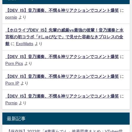
【DEV_IS】音乃瀬奏、不憫＆神リアクションでコメント爆笑
に
pornip
より
【ホロライブDEV_IS】先輩の威厳vs最強の後輩！音乃瀬奏と水
宮枢の初コラボ「#しゅぴなで」で見せた容赦なきプロレスの全
貌
に
ExoWatts
より
【DEV_IS】音乃瀬奏、不憫＆神リアクションでコメント爆笑
に
Porn Pics
より
【DEV_IS】音乃瀬奏、不憫＆神リアクションでコメント爆笑
に
Porn IP
より
【DEV_IS】音乃瀬奏、不憫＆神リアクションでコメント爆笑
に
Pornip
より
最新記事
【保存版】2023年「#書庫らでん」推薦図書まとめ：VTuber儒