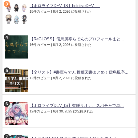
【ホロライブDEV_IS】hololiveDEV_...
18件のビュー
|
8月 2, 2026 に投稿された
【ReGLOSS】儒烏風亭らでんのプロフィールまと...
16件のビュー
|
8月 2, 2026 に投稿された
【全リスト】#書庫らでん 推薦図書まとめ！儒烏風亭...
12件のビュー
|
8月 2, 2026 に投稿された
【ホロライブDEV_IS】響咲リオナ、スパチャで息...
12件のビュー
|
6月 30, 2025 に投稿された