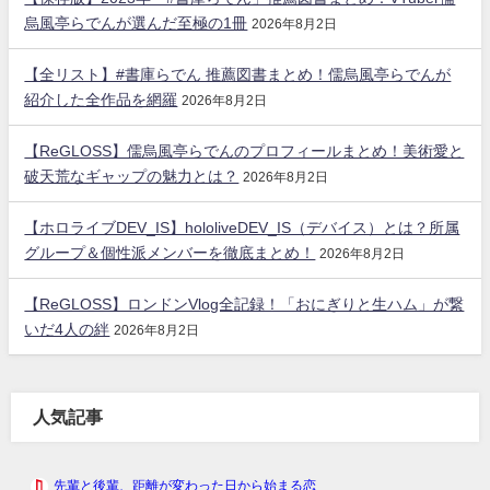
烏風亭らでんが選んだ至極の1冊
2026年8月2日
【全リスト】#書庫らでん 推薦図書まとめ！儒烏風亭らでんが
紹介した全作品を網羅
2026年8月2日
【ReGLOSS】儒烏風亭らでんのプロフィールまとめ！美術愛と
破天荒なギャップの魅力とは？
2026年8月2日
【ホロライブDEV_IS】hololiveDEV_IS（デバイス）とは？所属
グループ＆個性派メンバーを徹底まとめ！
2026年8月2日
【ReGLOSS】ロンドンVlog全記録！「おにぎりと生ハム」が繋
いだ4人の絆
2026年8月2日
人気記事