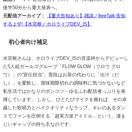
後半50分から重大発表へ。
元配信アーカイブ：
【重大告知あり】雑談／freeTalk 告知
するよ🩵❕【水宮枢／ホロライブDEV_IS】
初心者向け補足
水宮枢さんは、ホロライブDEV_ISの音楽枠からデビューし
た5人組ガールズグループ「FLOW GLOW（フロウ グロ
ウ）」の“宣伝担当”。普段はお茶の代わりに「出汁（だ
し）」を愛飲し、賞味期限切れの調味料に気づかないなど
私生活ではかなりのポンコツ・ゆるふわ配信者っぷりを発
揮しています。 しかし、ひとたびマイクを握れば、その卓
越した歌唱力とハイクオリティなラップ、キレのあるダン
スでファンを圧倒する「超実力派アイドル」という、凄ま
じいギャップの持ち主なのです。