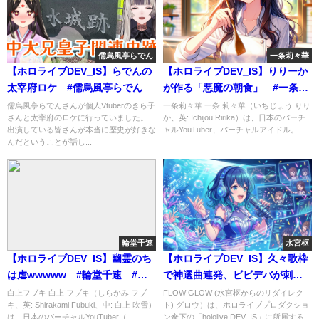
儒烏風亭らでん
一条莉々華
【ホロライブDEV_IS】らでんの
【ホロライブDEV_IS】りりーか
太宰府ロケ #儒烏風亭らでん
が作る「悪魔の朝食」 #一条
莉々華 #一条莉々華の限界飯
儒烏風亭らでんさんが個人Vtuberのきら子
一条莉々華 一条 莉々華（いちじょう りり
さんと太宰府のロケに行っていました。
か、英: Ichijou Ririka）は、日本のバーチ
出演している皆さんが本当に歴史が好きな
ャルYouTuber、バーチャルアイドル。...
んだということが話し...
輪堂千速
水宮枢
【ホロライブDEV_IS】幽霊のち
【ホロライブDEV_IS】久々歌枠
は虐wwwww #輪堂千速 #響
で神選曲連発、ビビデバが刺さ
咲リオナ
りすぎた #水宮枢
白上フブキ 白上 フブキ（しらかみ フブ
FLOW GLOW (水宮枢からのリダイレク
キ、英: Shirakami Fubuki、中: 白上 吹雪）
ト) グロウ）は、ホロライブプロダクショ
は、日本のバーチャルYouTuber（...
ン傘下の「hololive DEV_IS」に所属する