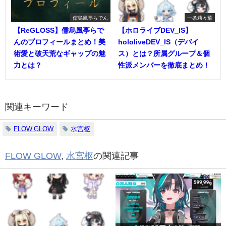
儒烏風亭らでん
一条莉々華
【ReGLOSS】儒烏風亭らで
【ホロライブDEV_IS】
んのプロフィールまとめ！美
hololiveDEV_IS（デバイ
術愛と破天荒なギャップの魅
ス）とは？所属グループ＆個
力とは？
性派メンバーを徹底まとめ！
関連キーワード
FLOW GLOW
水宮枢
FLOW GLOW
,
水宮枢
の関連記事