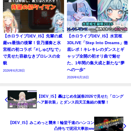
【ホロライブDEV_IS】先輩の威
【ホロライブDEV_IS】水宮枢
厳vs最強の後輩！音乃瀬奏と水
3DLIVE「Step Into Dreams」徹
宮枢の初コラボ「#しゅぴなで」
底レポ！キレキレのダンスとギ
で見せた容赦なきプロレスの全
ャップ全開の初オリ曲で魅せ
貌
た、1年間の集大成と新たな“夢
への一歩”
2026年6月28日
2026年6月16日
【DEV_IS】轟はじめ生誕祭2026で見せた「ロング
ヘア新衣装」とダンス四天王集結の衝撃！
【DEV_IS】みこめっと襲来！輪堂千速のハンコン
凸待ちで泥沼大事故ww