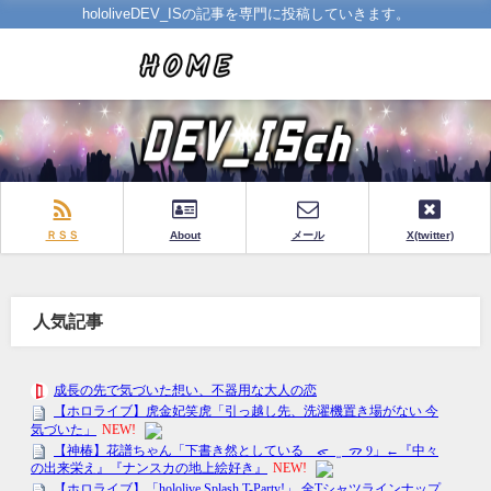
hololiveDEV_ISの記事を専門に投稿していきます。
ＲＳＳ
About
メール
X(twitter)
人気記事