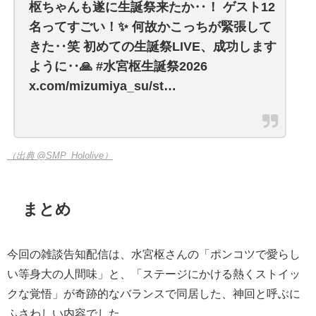
枢ちゃんも遂に生誕祭来たか‥！ ゲスト12
名ってすごい！✨ 何故かこっちが緊張して
きた‥笑 初めての生誕祭LIVE、成功します
ように‥🙏 #水宮枢生誕祭2026
x.com/mizumiya_su/st…
（出典 @SMP_Hololive）
まとめ
今回の雑談告知配信は、水宮枢さんの「ポンコツで愛らし
い等身大の人間味」と、「ステージにかける熱くストイッ
クな覚悟」が奇跡的なバランスで同居した、神回と呼ぶに
ふさわしい内容でした。