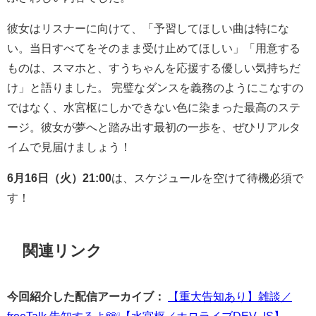
彼女はリスナーに向けて、「予習してほしい曲は特にな
い。当日すべてをそのまま受け止めてほしい」「用意する
ものは、スマホと、すうちゃんを応援する優しい気持ちだ
け」と語りました。 完璧なダンスを義務のようにこなすの
ではなく、水宮枢にしかできない色に染まった最高のステ
ージ。彼女が夢へと踏み出す最初の一歩を、ぜひリアルタ
イムで見届けましょう！
6月16日（火）21:00
は、スケジュールを空けて待機必須で
す！
関連リンク
今回紹介した配信アーカイブ：
【重大告知あり】雑談／
freeTalk 告知するよ🩵❕【水宮枢／ホロライブDEV_IS】