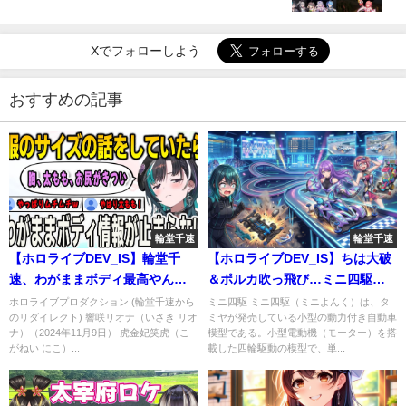
Xでフォローしよう
おすすめの記事
輪堂千速
輪堂千速
【ホロライブDEV_IS】輪堂千
【ホロライブDEV_IS】ちは大破
速、わがままボディ最高やんけ
＆ポルカ吹っ飛び…ミニ四駆企
ｗｗｗ #輪堂千速
画が予想外すぎた件
ホロライブプロダクション (輪堂千速から
ミニ四駆 ミニ四駆（ミニよんく）は、タ
のリダイレクト) 響咲リオナ（いさき リオ
ミヤが発売している小型の動力付き自動車
ナ）（2024年11月9日） 虎金妃笑虎（こ
模型である。小型電動機（モーター）を搭
がねい にこ）...
載した四輪駆動の模型で、単...