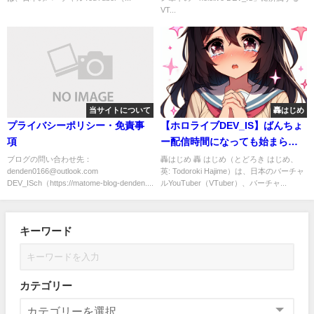
VT...
当サイトについて
轟はじめ
プライバシーポリシー・免責事
【ホロライブDEV_IS】ばんちょ
項
ー配信時間になっても始まら
ず。原因は？ #轟はじめ
ブログの問い合わせ先：
轟はじめ 轟 はじめ（とどろき はじめ、
denden0166@outlook.com
英: Todoroki Hajime）は、日本のバーチャ
DEV_ISch（https://matome-blog-denden....
ルYouTuber（VTuber）、バーチャ...
キーワード
カテゴリー