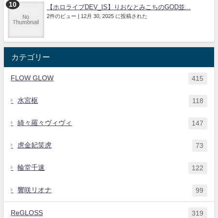
【ホロライブDEV_IS】りおなとみこちのGOD並...
2件のビュー
|
12月 30, 2025 に投稿された
カテゴリー
FLOW GLOW
415
水宮枢
118
綺々羅々ヴィヴィ
147
虎金妃笑虎
73
輪堂千速
122
響咲リオナ
99
ReGLOSS
319