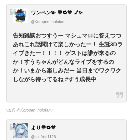
ワンペン💫 💬🔁💙 💅✨
@Koropen_holofan
告知雑談おつすうー マシュマロに答えつつ
あれこれ話聞けて楽しかったー！ 生誕3Dラ
イブきたー！！！！ ゲストは誰が来るの
か！すうちゃんがどんなライブをするの
か！いまから楽しみだー 当日までワクワク
しながら待ってるね #すう成長中
（出典 @Koropen_holofan）
より💬🔁💙
@ko_Yori1128