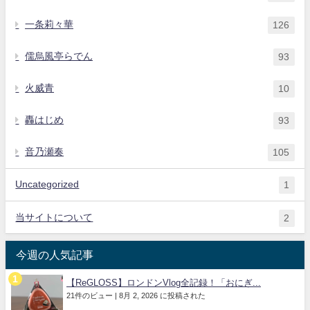
一条莉々華
126
儒烏風亭らでん
93
火威青
10
轟はじめ
93
音乃瀬奏
105
Uncategorized
1
当サイトについて
2
今週の人気記事
【ReGLOSS】ロンドンVlog全記録！「おにぎ...
21件のビュー
|
8月 2, 2026 に投稿された