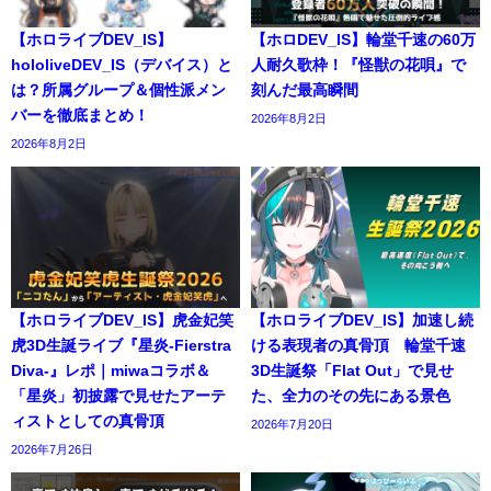
【ホロライブDEV_IS】
【ホロDEV_IS】輪堂千速の60万
hololiveDEV_IS（デバイス）と
人耐久歌枠！『怪獣の花唄』で
は？所属グループ＆個性派メン
刻んだ最高瞬間
バーを徹底まとめ！
2026年8月2日
2026年8月2日
【ホロライブDEV_IS】虎金妃笑
【ホロライブDEV_IS】加速し続
虎3D生誕ライブ『星炎-Fierstra
ける表現者の真骨頂 輪堂千速
Diva-』レポ｜miwaコラボ＆
3D生誕祭「Flat Out」で見せ
「星炎」初披露で見せたアーテ
た、全力のその先にある景色
ィストとしての真骨頂
2026年7月20日
2026年7月26日