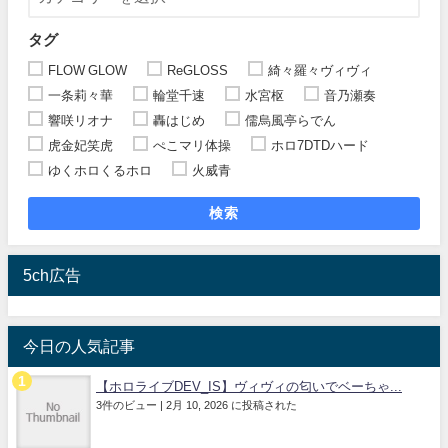
タグ
FLOW GLOW
ReGLOSS
綺々羅々ヴィヴィ
一条莉々華
輪堂千速
水宮枢
音乃瀬奏
響咲リオナ
轟はじめ
儒烏風亭らでん
虎金妃笑虎
ぺこマリ体操
ホロ7DTDハード
ゆくホロくるホロ
火威青
検索
5ch広告
今日の人気記事
【ホロライブDEV_IS】ヴィヴィの匂いでベーちゃ...
3件のビュー
|
2月 10, 2026 に投稿された