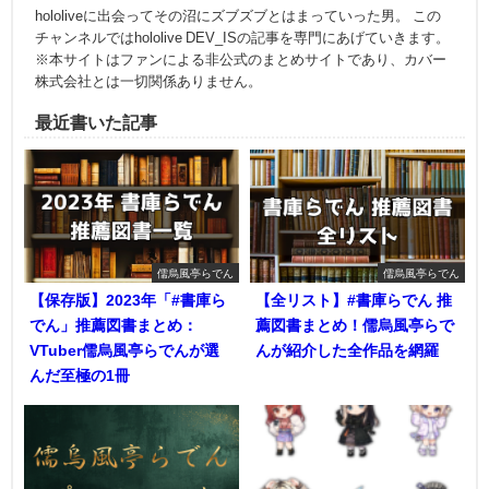
hololiveに出会ってその沼にズブズブとはまっていった男。 この
チャンネルではhololive DEV_ISの記事を専門にあげていきます。
※本サイトはファンによる非公式のまとめサイトであり、カバー
株式会社とは一切関係ありません。
最近書いた記事
儒烏風亭らでん
儒烏風亭らでん
【保存版】2023年「#書庫ら
【全リスト】#書庫らでん 推
でん」推薦図書まとめ：
薦図書まとめ！儒烏風亭らで
VTuber儒烏風亭らでんが選
んが紹介した全作品を網羅
んだ至極の1冊