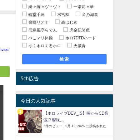
綺々羅々ヴィヴィ
一条莉々華
輪堂千速
水宮枢
音乃瀬奏
響咲リオナ
轟はじめ
儒烏風亭らでん
虎金妃笑虎
ぺこマリ体操
ホロ7DTDハード
ゆくホロくるホロ
火威青
eviser
検索
5ch広告
今日の人気記事
【ホロライブDEV_IS】喉からCD音
源!? 響咲...
3件のビュー
|
5月 12, 2026 に投稿された