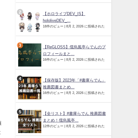
【ホロライブDEV_IS】
hololiveDEV_...
18件のビュー
|
8月 2, 2026 に投稿された
【ReGLOSS】儒烏風亭らでんのプ
ロフィールまと...
16件のビュー
|
8月 2, 2026 に投稿された
【保存版】2023年「#書庫らでん」
推薦図書まとめ...
16件のビュー
|
8月 2, 2026 に投稿された
【全リスト】#書庫らでん 推薦図書
まとめ！儒烏風亭...
値
12件のビュー
|
8月 2, 2026 に投稿された
は