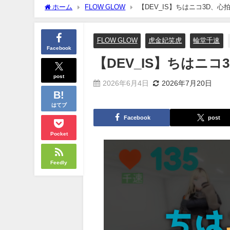
ホーム
FLOW GLOW
【DEV_IS】ちはニコ3D、心
FLOW GLOW
虎金妃笑虎
輪堂千速
Facebook
【DEV_IS】ちはニコ
post
2026年6月4日
2026年7月20日
はてブ
Facebook
post
Pocket
Feedly