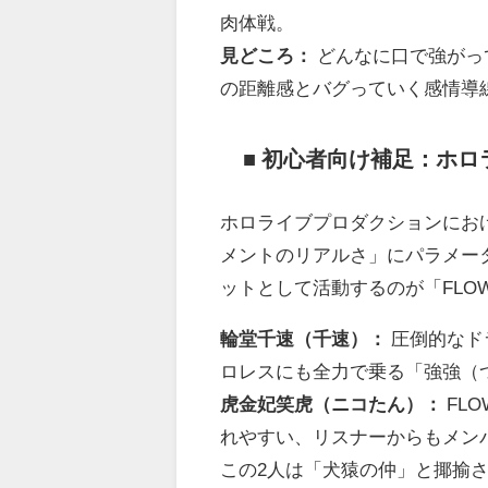
肉体戦。
見どころ：
どんなに口で強がっ
の距離感とバグっていく感情導
■ 初心者向け補足：ホロラ
ホロライブプロダクションにお
メントのリアルさ」にパラメーターを
ットとして活動するのが「FLOW
輪堂千速（千速）：
圧倒的なド
ロレスにも全力で乗る「強強（
虎金妃笑虎（ニコたん）：
FL
れやすい、リスナーからもメン
この2人は「犬猿の仲」と揶揄