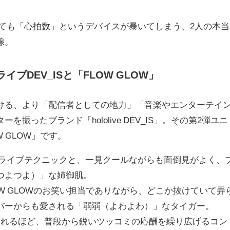
ても「心拍数」というデバイスが暴いてしまう、2人の本当
線。
イブDEV_ISと「FLOW GLOW」
ける、より「配信者としての地力」「音楽やエンターテイ
振ったブランド「hololive DEV_IS」。その第2弾ユニ
 GLOW」です。
ライブテクニックと、一見クールながらも面倒見がよく、
つよつよ）」な姉御肌。
OW GLOWのお笑い担当でありながら、どこか抜けていて弄
バーからも愛される「弱弱（よわよわ）」なタイガー。
されるほど、普段から鋭いツッコミの応酬を繰り広げるコン