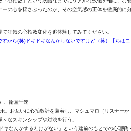
た「心拍数」という残酷なまでにリアルな数値を軸に、な
ナーの心を揺さぶったのか、その空気感の正体を徹底的に
見て狂気の心拍数変化を追体験してみてください。
ですから(笑)ドキドキなんかしないですけど（笑）【ちはニ
）、輪堂千速
ラボ。お互いに心拍数計を装着し、マシュマロ（リスナーか
様々なスキンシップや対決を行う。
ドキなんかするわけがない」という建前のもとでの心理戦