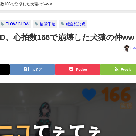
拍数166で崩壊した犬猿の仲ww
FLOW GLOW
輪堂千速
虎金妃笑虎
3D、心拍数166で崩壊した犬猿の仲ww
d
はてブ
Pocket
Feedly