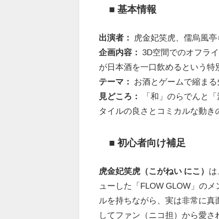
■ 基本情報
出演者：
虎金妃笑虎、儒烏風亭
企画内容：
3D空間でのオフラ
が日本酒を一口飲めるという特
テーマ：
お酒とゲームで縮まる
見どころ：
「和」のらでんと「
タイルの良さとコミカルな動き
■ 初心者向け補足
虎金妃笑虎（こがねい にこ）
は
ューした「FLOW GLOW」
ルを持ちながら、実は非常に真
してファン（ニコ担）から愛さ