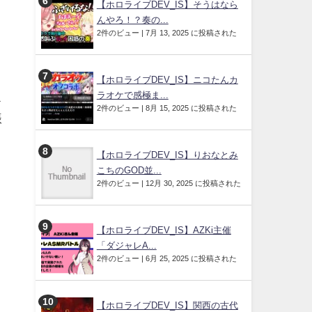
【ホロライブDEV_IS】そうはなら
んやろ！？奏の...
2件のビュー
|
7月 13, 2025 に投稿された
【ホロライブDEV_IS】ニコたんカ
ラオケで感極ま...
ス
2件のビュー
|
8月 15, 2025 に投稿された
振
【ホロライブDEV_IS】りおなとみ
こちのGOD並...
2件のビュー
|
12月 30, 2025 に投稿された
【ホロライブDEV_IS】AZKi主催
「ダジャレA...
2件のビュー
|
6月 25, 2025 に投稿された
【ホロライブDEV_IS】関西の古代