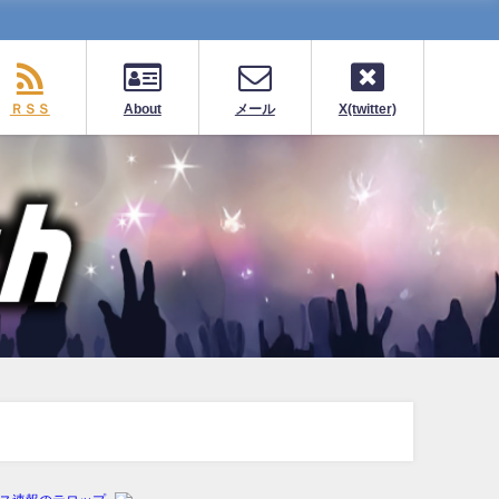
ＲＳＳ
About
メール
X(twitter)