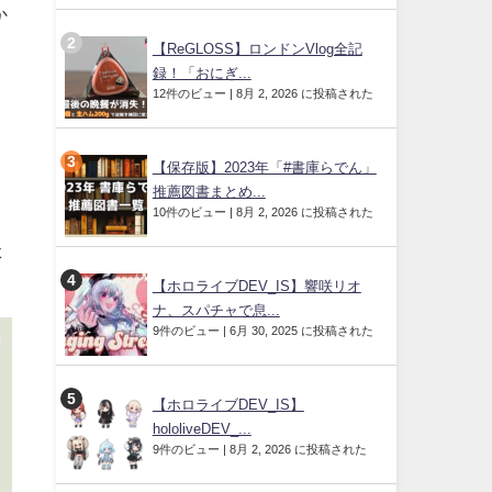
か
【ReGLOSS】ロンドンVlog全記
録！「おにぎ...
12件のビュー
|
8月 2, 2026 に投稿された
」
さ
【保存版】2023年「#書庫らでん」
推薦図書まとめ...
10件のビュー
|
8月 2, 2026 に投稿された
た
【ホロライブDEV_IS】響咲リオ
ナ、スパチャで息...
9件のビュー
|
6月 30, 2025 に投稿された
【ホロライブDEV_IS】
hololiveDEV_...
9件のビュー
|
8月 2, 2026 に投稿された