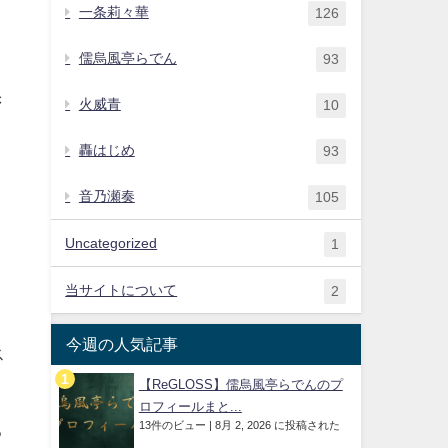
一条莉々華
126
儒烏風亭らでん
93
き
火威青
10
轟はじめ
93
音乃瀬奏
105
Uncategorized
1
当サイトについて
2
今週の人気記事
ス
【ReGLOSS】儒烏風亭らでんのプ
ロフィールまと...
13件のビュー
|
8月 2, 2026 に投稿された
る