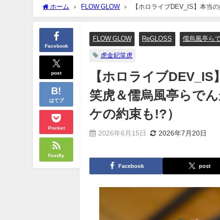
ホーム
FLOW GLOW
【ホロライブDEV_IS】本
（サウナロケの約束も!?）
FLOW GLOW
ReGLOSS
儒烏風亭ら
Facebook
虎金妃笑虎
post
【ホロライブDEV_
笑虎＆儒烏風亭らでん
はてブ
ケの約束も!?）
Pocket
2026年6月15日
2026年7月20日
Feedly
Facebook
post