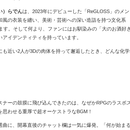
い）らでん
は、2023年にデビューした「ReGLOSS」のメン
和風の衣装を纏い、美術・芸術への深い造詣を持つ文化系
ています。そして何より、ファンにはお馴染みの「大のお酒好
いアイデンティティを持っています。
にも近い2人が3Dの肉体を持って邂逅したとき、どんな化学
スナーの鼓膜に飛び込んできたのは、なぜかRPGのラスボ
を思わせる重厚で超オーケストラなBGM！
選曲に、開幕直後のチャット欄は一気に爆発。「何が始ま