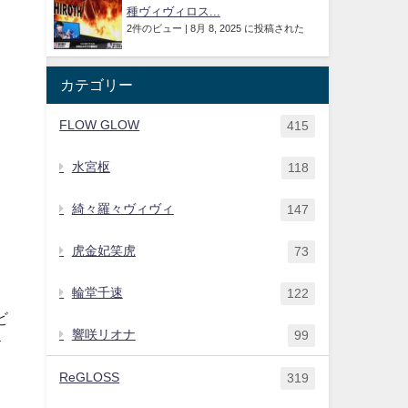
種ヴィヴィロス...
2件のビュー
|
8月 8, 2025 に投稿された
カテゴリー
FLOW GLOW
415
水宮枢
118
。
綺々羅々ヴィヴィ
147
虎金妃笑虎
73
輪堂千速
122
ビ
響咲リオナ
99
イ
と
ReGLOSS
319