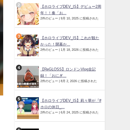
【ホロライブDEV_IS】デビュー2周
年！！奏「お...
2件のビュー
|
9月 10, 2025 に投稿された
【ホロライブDEV_IS】これが観た
かった！開幕か...
2件のビュー
|
1月 18, 2026 に投稿された
【ReGLOSS】ロンドンVlog全記
録！「おにぎ...
2件のビュー
|
8月 2, 2026 に投稿された
【ホロライブDEV_IS】莉々華が『#
ホロの休日_...
コ
2件のビュー
|
6月 24, 2025 に投稿された