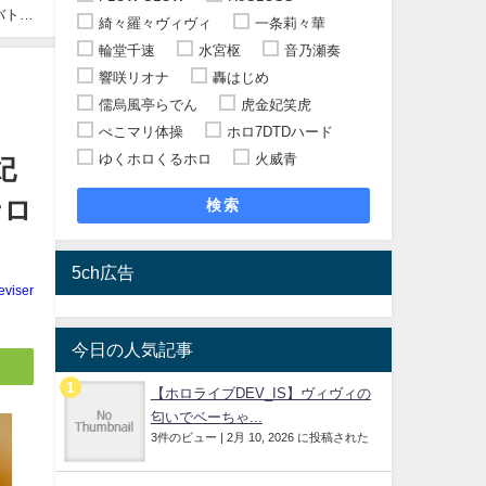
バトル
綺々羅々ヴィヴィ
一条莉々華
輪堂千速
水宮枢
音乃瀬奏
響咲リオナ
轟はじめ
儒烏風亭らでん
虎金妃笑虎
ぺこマリ体操
ホロ7DTDハード
ゆくホロくるホロ
火威青
妃
ナロ
検索
5ch広告
eviser
今日の人気記事
【ホロライブDEV_IS】ヴィヴィの
匂いでベーちゃ...
3件のビュー
|
2月 10, 2026 に投稿された