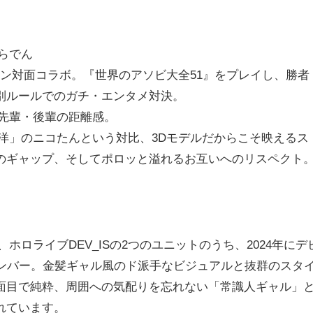
らでん
イン対面コラボ。『世界のアソビ大全51』をプレイし、勝者
別ルールでのガチ・エンタメ対決。
先輩・後輩の距離感。
洋」のニコたんという対比、3Dモデルだからこそ映えるス
のギャップ、そしてポロッと溢れるお互いへのリスペクト
、ホロライブDEV_ISの2つのユニットのうち、2024年にデ
のメンバー。金髪ギャル風のド派手なビジュアルと抜群のスタ
面目で純粋、周囲への気配りを忘れない「常識人ギャル」
れています。