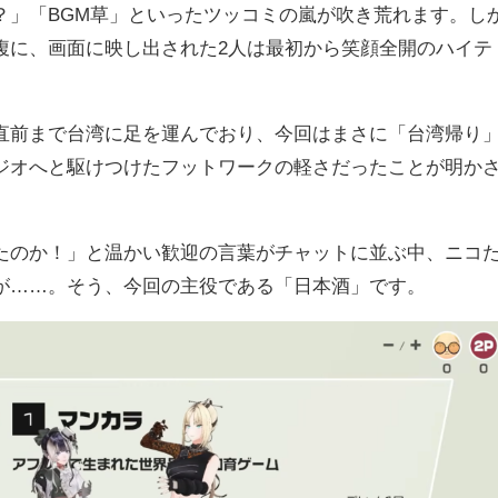
？」「BGM草」といったツッコミの嵐が吹き荒れます。し
腹に、画面に映し出された2人は最初から笑顔全開のハイテ
直前まで台湾に足を運んでおり、今回はまさに「台湾帰り
ジオへと駆けつけたフットワークの軽さだったことが明か
たのか！」と温かい歓迎の言葉がチャットに並ぶ中、ニコ
が……。そう、今回の主役である「日本酒」です。