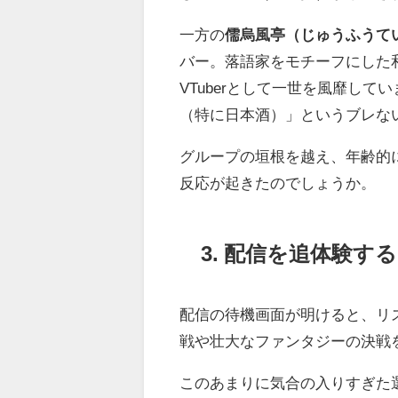
一方の
儒烏風亭（じゅうふうて
バー。落語家をモチーフにした
VTuberとして一世を風靡し
（特に日本酒）」というブレな
グループの垣根を越え、年齢的
反応が起きたのでしょうか。
3. 配信を追体験する
配信の待機画面が明けると、リ
戦や壮大なファンタジーの決戦
このあまりに気合の入りすぎた