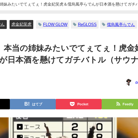
当の姉妹みたいでてぇてぇ！虎金妃笑虎＆儒烏風亭らでんが日本酒を懸けてガチ
でん
虎金妃笑虎
FLOW GLOW
ReGLOSS
儒烏風亭らでん
IS】本当の姉妹みたいでてぇてぇ！虎金
が日本酒を懸けてガチバトル（サウ
d
はてブ
Pocket
Feedly