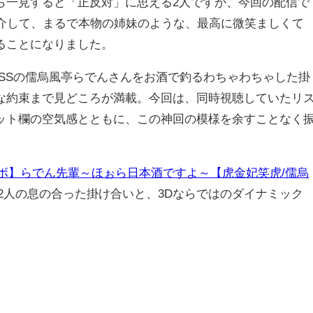
ら一見すると「正反対」に思える2人ですが、今回の配信で
を介して、まるで本物の姉妹のような、最高に微笑ましくて
ることになりました。
OSSの儒烏風亭らでんさんをお酒で釣るわちゃわちゃした掛
な約束まで見どころが満載。今回は、同時視聴していたリ
ット欄の空気感とともに、この神回の模様を余すことなく
ボ】らでん先輩～ほぉら日本酒ですよ～【虎金妃笑虎/儒烏
2人の息の合った掛け合いと、3Dならではのダイナミック