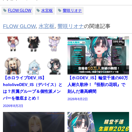
FLOW GLOW
水宮枢
響咲リオナ
FLOW GLOW
,
水宮枢
,
響咲リオナ
の関連記事
【ホロライブDEV_IS】
【ホロDEV_IS】輪堂千速の60万
hololiveDEV_IS（デバイス）と
人耐久歌枠！『怪獣の花唄』で
は？所属グループ＆個性派メン
刻んだ最高瞬間
バーを徹底まとめ！
2026年8月2日
2026年8月2日