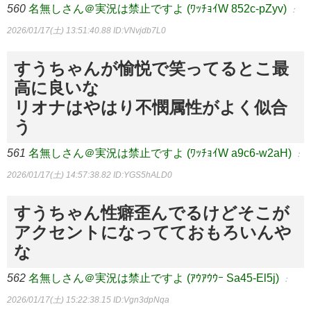
560
名無しさん＠実況は禁止ですよ (ﾜｯﾁｮｲW 852c-pZyv)
：
2026/01/17(土) 13:51:40.88
ID:VNvjdb7L0
すうちゃんが愉悦で笑ってるとこ最
高に良いな
リオナはやはり不憫属性がよく似合
う
561
名無しさん＠実況は禁止ですよ (ﾜｯﾁｮｲW a9c6-w2aH)
：
2026/01/17(土) 14:57:38.82
ID:YGS5hALD0
すうちゃん性癖歪んでるけどそこが
アクセントになってておもろいんや
な
562
名無しさん＠実況は禁止ですよ (ｱｳｱｳｳｰ Sa45-El5j)
：
2026/01/17(土) 15:22:38.15
ID:Vgn3dpNqa