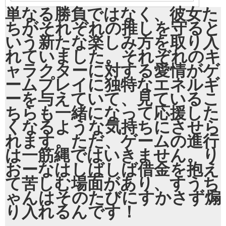
単なる勝負ではなく、彼女た
ちがそれぞれの推しを守ると
いう新たな楽しみ方を取り入
れていました。それぞれのキ
ャラクターに対する愛情がゲ
ームプレイに独特なエネルギ
ーを与えていて、見ているこ
ちらも一緒になって応援した
くなるような気持ちにさせら
れます。ただ、ゲームの進行
は一筋縄ではいきません。り
おーなはしばしば借金を抱え
て苦しむ場面があり、すうち
ゃんはそのたびにすかさず煽
り入れるんです！