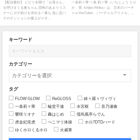
らない音乃瀬奏のホラー
りーか！！ #一条莉々華 #遊
【配信要約】 ビビリ全開で「お母さん」
一条莉々華 一条 莉々華（いちじょう りり
を呼びまくる奏ちゃん 恐怖のあまりリス
か、英: Ichijou Ririka）は、日本のバーチ
戯王マスターデュエルパーク
ナーにガチ助けを求める一幕も 急に恋バ
ャルYouTuber、バーチャルアイドル。...
ナのテンションが爆上がりす...
キーワード
カテゴリー
タグ
FLOW GLOW
ReGLOSS
綺々羅々ヴィヴィ
一条莉々華
輪堂千速
水宮枢
音乃瀬奏
響咲リオナ
轟はじめ
儒烏風亭らでん
虎金妃笑虎
ぺこマリ体操
ホロ7DTDハード
ゆくホロくるホロ
火威青