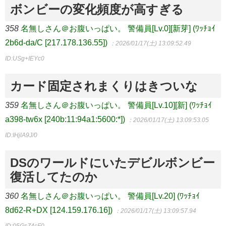
ボンビーの変化頻度が高すぎる
358
名無しさん＠お腹いっぱい。 警備員[Lv.0][新芽] (ﾜｯﾁｮｲ
2b6d-da/C [217.178.136.55])
：2026/01/17(土) 13:09:52.49
ID:USg+IEYc0
カード固定されまくりはきついな
359
名無しさん＠お腹いっぱい。 警備員[Lv.10][新] (ﾜｯﾁｮｲ
a398-tw6x [240b:11:94a1:5600:*])
：2026/01/17(土) 13:09:53.05
ID:IHjlA9J/0
DSのワールドにいたデビルボンビー
復活してたのか
360
名無しさん＠お腹いっぱい。 警備員[Lv.20] (ﾜｯﾁｮｲ
8d62-R+DX [124.159.176.16])
：2026/01/17(土) 13:09:57.94
ID:05GsZ4cF0