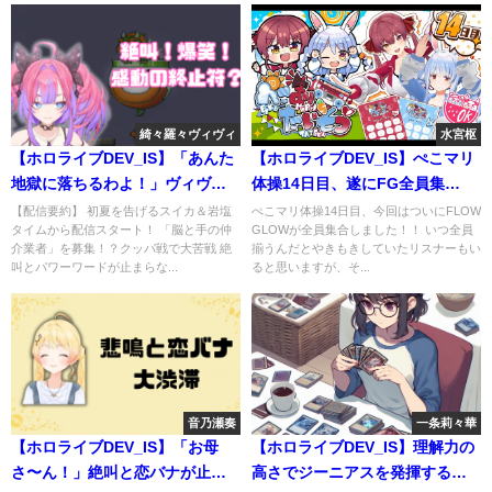
綺々羅々ヴィヴィ
水宮枢
【ホロライブDEV_IS】「あんた
【ホロライブDEV_IS】ぺこマリ
地獄に落ちるわよ！」ヴィヴ
体操14日目、遂にFG全員集
ィ、宿敵クッパと魂の最終決
合！！ #綺々羅々ヴィヴィ #
【配信要約】 初夏を告げるスイカ＆岩塩
ぺこマリ体操14日目、今回はついにFLOW
タイムから配信スタート！ 「脳と手の仲
GLOWが全員集合しました！！ いつ全員
戦！
響咲リオナ #水宮枢 #輪堂千
介業者」を募集！？クッパ戦で大苦戦 絶
揃うんだとやきもきしていたリスナーもい
速 #虎金妃笑虎 #ぺこマリ体
叫とパワーワードが止まらな...
ると思いますが、そ...
操
音乃瀬奏
一条莉々華
【ホロライブDEV_IS】「お母
【ホロライブDEV_IS】理解力の
さ〜ん！」絶叫と恋バナが止ま
高さでジーニアスを発揮するり