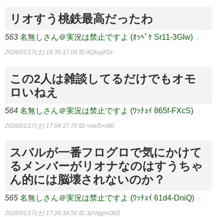
リオすう桃鉄最高だったわ
563
名無しさん＠実況は禁止ですよ (ｵｯﾍﾟｹ Sr11-3GIw)
：
2026/01/17(土) 16:35:17.08
ID:4QIuyjFDr
この2人は雑談してるだけでもオモ
ロいねえ
564
名無しさん＠実況は禁止ですよ (ﾜｯﾁｮｲ 865f-FXcS)
：
2026/01/17(土) 17:04:17.70
ID:+oe/5+v80
スバルが一番フログロで気にかけて
るメンバーがリオナなのはすうちゃ
ん的には脳壊されないのか？
565
名無しさん＠実況は禁止ですよ (ﾜｯﾁｮｲ 61d4-DniQ)
：
2026/01/17(土) 17:26:34.56
ID:3pVqgmOK0