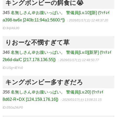
キングボンビーの餌食に😭
345
名無しさん＠お腹いっぱい。 警備員[Lv.10][新] (ﾜｯﾁｮｲ
a398-tw6x [240b:11:94a1:5600:*])
：2026/01/17(土) 12:48:37.20
ID:IHjlA9J/0
りおーな不憫すぎて草
346
名無しさん＠お腹いっぱい。 警備員[Lv.0][新芽] (ﾜｯﾁｮｲ
2b6d-da/C [217.178.136.55])
：2026/01/17(土) 12:48:50.77
ID:USg+IEYc0
キングボンビー多すぎだろ
356
名無しさん＠お腹いっぱい。 警備員[Lv.20] (ﾜｯﾁｮｲ
8d62-R+DX [124.159.176.16])
：2026/01/17(土) 13:08:21.15
ID:05GsZ4cF0