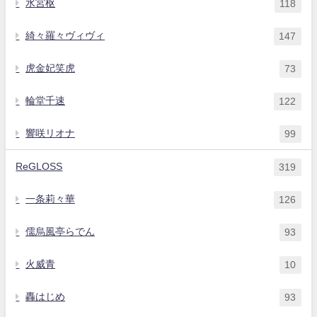
水宮枢
118
綺々羅々ヴィヴィ
147
虎金妃笑虎
73
輪堂千速
122
響咲リオナ
99
ReGLOSS
319
一条莉々華
126
儒烏風亭らでん
93
火威青
10
轟はじめ
93