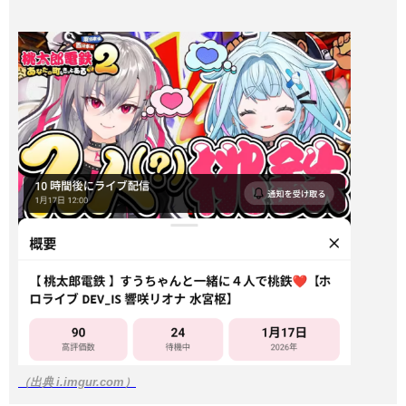
（出典 i.imgur.com）