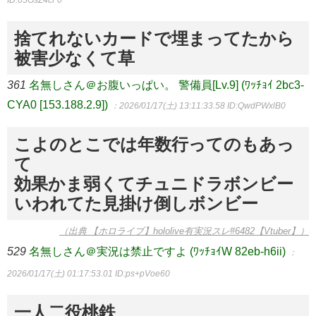
捨てれないカードで埋まってたから
被害少なくて草
361
名無しさん＠お腹いっぱい。 警備員[Lv.9] (ﾜｯﾁｮｲ 2bc3-
CYA0 [153.188.2.9])
：2026/01/17(土) 13:11:33.58
ID:QwdPWxlB0
こよのとこでは年数行ってのもあっ
て
効果かま弱くてチュニドラボンビー
いわれてた見掛け倒しボンビー
（出典 【ホロライブ】hololive有実況スレ#6482【Vtuber】）
529
名無しさん＠実況は禁止ですよ (ﾜｯﾁｮｲW 82eb-h6ii)
：
2026/01/17(土) 01:17:53.01
ID:ps+pVoe60
一人二役桃鉄