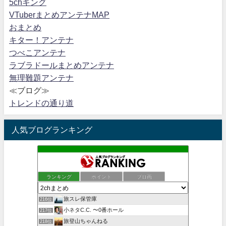
5chキング
VTuberまとめアンテナMAP
おまとめ
キター！アンテナ
つべこアンテナ
ラブラドールまとめアンテナ
無理難題アンテナ
≪ブログ≫
トレンドの通り道
人気ブログランキング
ランキング
ポイント
ブロ画
旅スレ保管庫
216位
小ネタC.C. 〜0番ホール
217位
旅登山ちゃんねる
218位