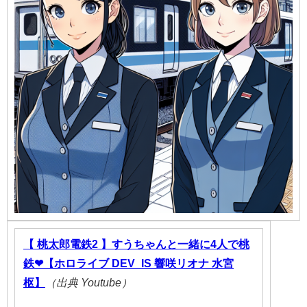
【 桃太郎電鉄2 】すうちゃんと一緒に4人で桃
鉄❤【ホロライブ DEV_IS 響咲リオナ 水宮
枢】
（出典 Youtube）