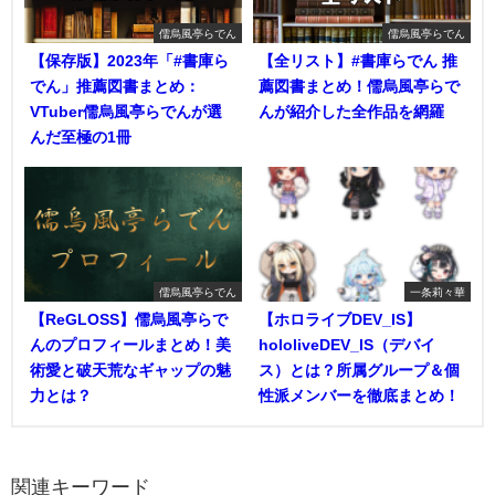
儒烏風亭らでん
儒烏風亭らでん
【保存版】2023年「#書庫ら
【全リスト】#書庫らでん 推
でん」推薦図書まとめ：
薦図書まとめ！儒烏風亭らで
VTuber儒烏風亭らでんが選
んが紹介した全作品を網羅
んだ至極の1冊
儒烏風亭らでん
一条莉々華
【ReGLOSS】儒烏風亭らで
【ホロライブDEV_IS】
んのプロフィールまとめ！美
hololiveDEV_IS（デバイ
術愛と破天荒なギャップの魅
ス）とは？所属グループ＆個
力とは？
性派メンバーを徹底まとめ！
関連キーワード