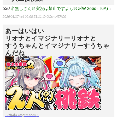
530
名無しさん＠実況は禁止ですよ (ﾜｯﾁｮｲW 2e6d-TI6A)
：
2026/01/17(土) 02:08:51.11
ID:QQsmHZRC0
あーはいはい
リオナとイマジナリーリオナと
すうちゃんとイマジナリーすうちゃ
んだね
（出典 i.imgur.com）