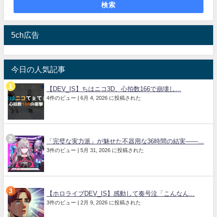
検索
5ch広告
今日の人気記事
【DEV_IS】ちはニコ3D、心拍数166で崩壊し...
4件のビュー
|
6月 4, 2026 に投稿された
「完璧な実力派」が魅せた不器用な36時間の結実――...
3件のビュー
|
5月 31, 2026 に投稿された
【ホロライブDEV_IS】感動して奏号泣「こんなん...
3件のビュー
|
2月 9, 2026 に投稿された