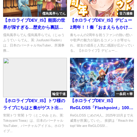
儒烏風亭らでん
音乃瀬奏
【ホロライブDEV_IS】能面の世
【ホロライブDEV_IS】デビュー
界が深すぎる…歴史から裏話ま
2周年！！奏「おまえらもかけが
で全部解説 #儒烏風亭らでん
えのない支え」 #音乃瀬奏
儒烏風亭らでん 儒烏風亭らでん（じゅう
奏ちゃんの2周年を祝うファンの熱い想い
ふうてい らでん、英: Juufuutei Raden）
や歌声の魅力が溢れるコメントが寄せら
#諸星めぐる
は、日本のバーチャルYouTuber。所属事
れ、彼女の成長と人気に感謝が広がってい
務...
る。 【ホロライブ】デビュー...
輪堂千速
一条莉々華
【ホロライブDEV_IS】トワ様の
【ホロライブDEV_IS】
ライブにちはと奏がゲスト出
ReGLOSS「Flashpoint」100万
演！ #音乃瀬奏 #輪堂千速
再生達成！！ #ReGLOSS
常闇トワ 常闇 トワ（とこやみ とわ、英:
ReGLOSS じめの4人。2025年10月まで火
Tokoyami Towa）は、日本のバーチャル
威青が所属していた。 挨拶は「Reach the
#常闇トワ6周年記念LIVE
YouTuber、バーチャルアイドル。ホロラ
top! We are ReGLOSS!...
イブ...