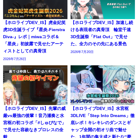
【ホロライブDEV_IS】虎金妃笑
【ホロライブDEV_IS】加速し続
虎3D生誕ライブ『星炎-Fierstra
ける表現者の真骨頂 輪堂千速
Diva-』レポ｜miwaコラボ＆
3D生誕祭「Flat Out」で見せ
「星炎」初披露で見せたアーテ
た、全力のその先にある景色
ィストとしての真骨頂
2026年7月20日
2026年7月26日
【ホロライブDEV_IS】先輩の威
【ホロライブDEV_IS】水宮枢
厳vs最強の後輩！音乃瀬奏と水
3DLIVE「Step Into Dreams」徹
宮枢の初コラボ「#しゅぴなで」
底レポ！キレキレのダンスとギ
で見せた容赦なきプロレスの全
ャップ全開の初オリ曲で魅せ
貌
た、1年間の集大成と新たな“夢