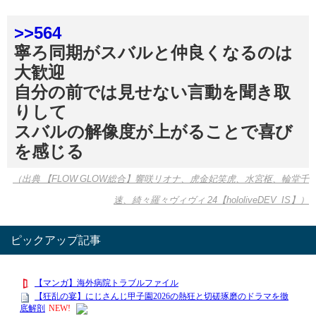
>>564
寧ろ同期がスバルと仲良くなるのは
大歓迎
自分の前では見せない言動を聞き取
りして
スバルの解像度が上がることで喜び
を感じる
（出典 【FLOW GLOW総合】響咲リオナ、虎金妃笑虎、水宮枢、輪堂千
速、綺々羅々ヴィヴィ 24【hololiveDEV_IS】）
ピックアップ記事