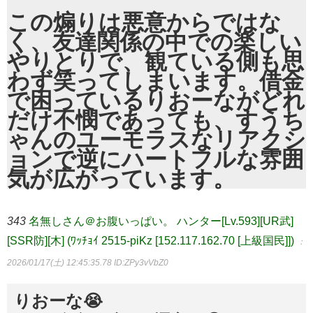
この煽りは悪意からではな
く、友達関係の中での楽しい
やりとりで、観ている側も思
わず笑ってしまいます。借金
で困っているりおーながどれ
だけ不憫であっても、すうち
ゃんのユーモラスなリアクシ
ョンで逆にハートフルな雰囲
気が広がっています。
343
名無しさん＠お腹いっぱい。 ハンター[Lv.593][UR武]
[SSR防][木] (ﾜｯﾁｮｲ 2515-piKz [152.117.162.70 [上級国民]])
：
2026/01/17(土) 12:45:35.78
ID:ZPy3vVbZ0
りおーな😭