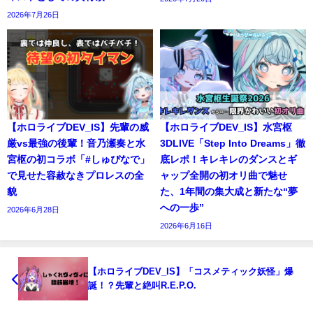
2026年7月26日
【ホロライブDEV_IS】先輩の威
【ホロライブDEV_IS】水宮枢
厳vs最強の後輩！音乃瀬奏と水
3DLIVE「Step Into Dreams」徹
宮枢の初コラボ「#しゅぴなで」
底レポ！キレキレのダンスとギ
で見せた容赦なきプロレスの全
ャップ全開の初オリ曲で魅せ
貌
た、1年間の集大成と新たな“夢
への一歩”
2026年6月28日
2026年6月16日
【ホロライブDEV_IS】「コスメティック妖怪」爆
誕！？先輩と絶叫R.E.P.O.