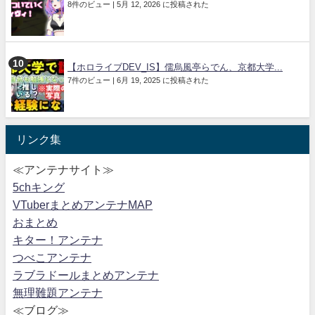
8件のビュー
|
5月 12, 2026 に投稿された
【ホロライブDEV_IS】儒烏風亭らでん、京都大学...
7件のビュー
|
6月 19, 2025 に投稿された
リンク集
≪アンテナサイト≫
5chキング
VTuberまとめアンテナMAP
おまとめ
キター！アンテナ
つべこアンテナ
ラブラドールまとめアンテナ
無理難題アンテナ
≪ブログ≫