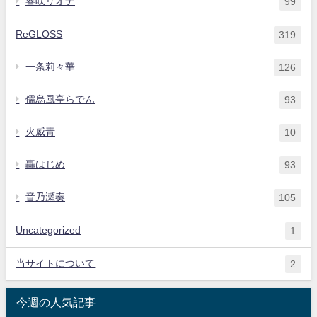
響咲リオナ
99
ReGLOSS
319
一条莉々華
126
儒烏風亭らでん
93
火威青
10
轟はじめ
93
音乃瀬奏
105
Uncategorized
1
当サイトについて
2
今週の人気記事