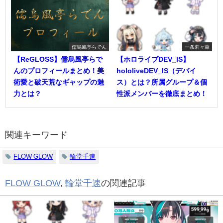
儒烏風亭らでん
一条莉々華
【ReGLOSS】儒烏風亭らで
【ホロライブDEV_IS】
んのプロフィールまとめ！美
hololiveDEV_IS（デバイ
術愛と破天荒なギャップの魅
ス）とは？所属グループ＆個
力とは？
性派メンバーを徹底まとめ！
関連キーワード
FLOW GLOW
輪堂千速
FLOW GLOW
,
輪堂千速
の関連記事