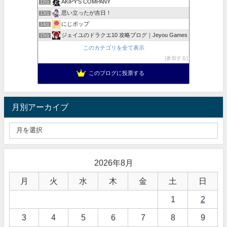
AKIPY'S COMPANY
12位
思い立ったが吉日！
13位
にじポップ
14位
ジェイユのドラクエ10 攻略ブログ｜Jeyou Games
15位
このカテゴリを全て表示
参加する
このブログに投票する
月別アーカイブ
2026年8月
月
火
水
木
金
土
日
1
2
3
4
5
6
7
8
9