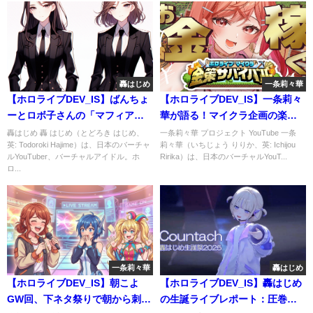
轟はじめ
一条莉々華
【ホロライブDEV_IS】ばんちょ
【ホロライブDEV_IS】一条莉々
ーとロボ子さんの「マフィア」
華が語る！マイクラ企画の楽し
とか耳が幸せだ… #轟はじめ
みと感謝の思い #一条莉々華
轟はじめ 轟 はじめ（とどろき はじめ、
一条莉々華 プロジェクト YouTube 一条
英: Todoroki Hajime）は、日本のバーチャ
莉々華（いちじょう りりか、英: Ichijou
#ろぼばんちょ
ルYouTuber、バーチャルアイドル。ホ
Ririka）は、日本のバーチャルYouT...
ロ...
一条莉々華
轟はじめ
【ホロライブDEV_IS】朝こよ
【ホロライブDEV_IS】轟はじめ
GW回、下ネタ祭りで朝から刺激
の生誕ライブレポート：圧巻の