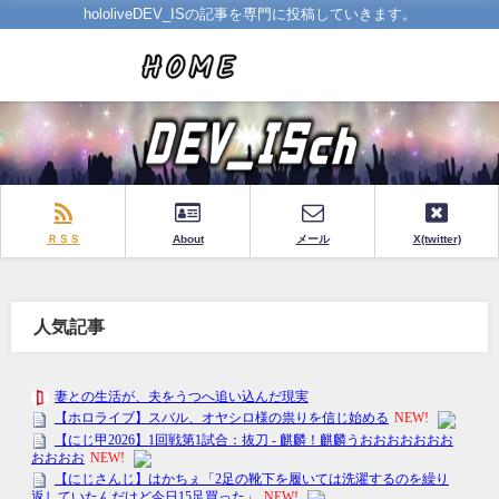
hololiveDEV_ISの記事を専門に投稿していきます。
ＲＳＳ
About
メール
X(twitter)
人気記事