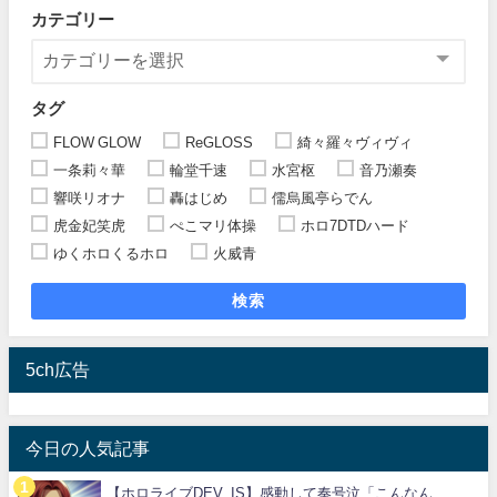
カテゴリー
タグ
FLOW GLOW
ReGLOSS
綺々羅々ヴィヴィ
一条莉々華
輪堂千速
水宮枢
音乃瀬奏
響咲リオナ
轟はじめ
儒烏風亭らでん
虎金妃笑虎
ぺこマリ体操
ホロ7DTDハード
ゆくホロくるホロ
火威青
検索
5ch広告
今日の人気記事
【ホロライブDEV_IS】感動して奏号泣「こんなん...