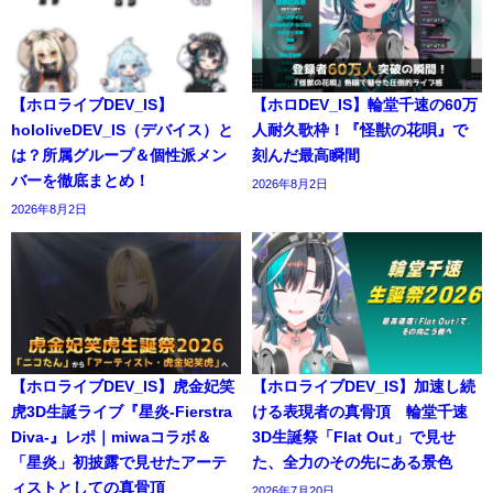
【ホロライブDEV_IS】
【ホロDEV_IS】輪堂千速の60万
hololiveDEV_IS（デバイス）と
人耐久歌枠！『怪獣の花唄』で
は？所属グループ＆個性派メン
刻んだ最高瞬間
バーを徹底まとめ！
2026年8月2日
2026年8月2日
【ホロライブDEV_IS】虎金妃笑
【ホロライブDEV_IS】加速し続
虎3D生誕ライブ『星炎-Fierstra
ける表現者の真骨頂 輪堂千速
Diva-』レポ｜miwaコラボ＆
3D生誕祭「Flat Out」で見せ
「星炎」初披露で見せたアーテ
た、全力のその先にある景色
ィストとしての真骨頂
2026年7月20日