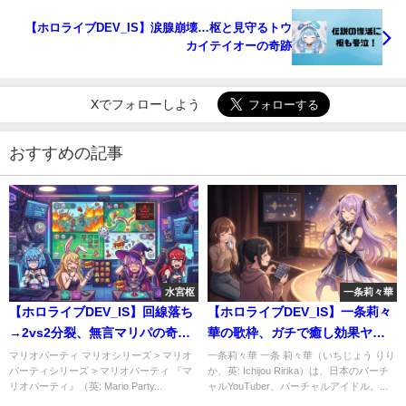
【ホロライブDEV_IS】涙腺崩壊…枢と見守るトウ
カイテイオーの奇跡
Xでフォローしよう
おすすめの記事
水宮枢
一条莉々華
【ホロライブDEV_IS】回線落ち
【ホロライブDEV_IS】一条莉々
→2vs2分裂、無言マリパの奇跡
華の歌枠、ガチで癒し効果ヤバ
展開がこちら #綺々羅々ヴィヴ
すぎる件ｗｗｗ #一条莉々華
マリオパーティ マリオシリーズ > マリオ
一条莉々華 一条 莉々華（いちじょう りり
パーティシリーズ > マリオパーティ 『マ
か、英: Ichijou Ririka）は、日本のバーチ
ィ #水宮枢
リオパーティ』（英: Mario Party...
ャルYouTuber、バーチャルアイドル。...