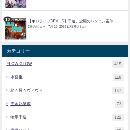
【ホロライブDEV_IS】千速、念願のハンコン案件...
2件のビュー
|
7月 18, 2025 に投稿された
カテゴリー
FLOW GLOW
415
水宮枢
118
綺々羅々ヴィヴィ
147
虎金妃笑虎
73
輪堂千速
122