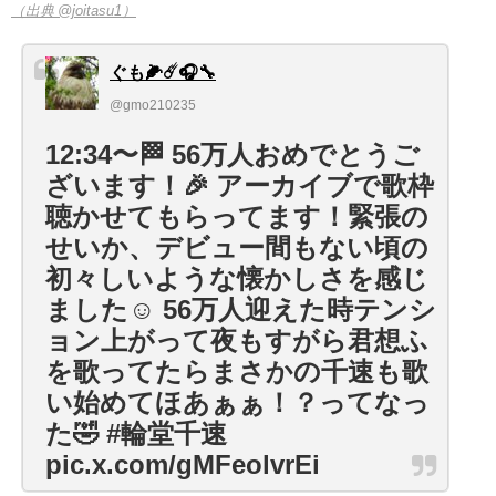
（出典 @joitasu1）
ぐも🌽☄️🎧🔧
@gmo210235
12:34〜🏁 56万人おめでとうご
ざいます！🎉 アーカイブで歌枠
聴かせてもらってます！緊張の
せいか、デビュー間もない頃の
初々しいような懐かしさを感じ
ました☺️ 56万人迎えた時テンシ
ョン上がって夜もすがら君想ふ
を歌ってたらまさかの千速も歌
い始めてほあぁぁ！？ってなっ
た🤣 #輪堂千速
pic.x.com/gMFeolvrEi