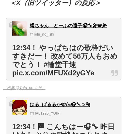
＜X（旧ツイッター）の反応＞
絹ちゃん とーふの遺子🎧🔧🎤👑🌽
@Tofu_no_Ishi
12:34！ やっぱちはの歌枠だい
すきだー！ 改めて56万人もおめ
でとう！ #輪堂千速
pic.x.com/MFUXd2yGYe
（出典 @Tofu_no_Ishi）
はる_ぱるるか🩵🍶🎧🔧☺️🐅
@HAL1225_YUIRI
12:34！🏁 こんちはー🎧🔧 昨日