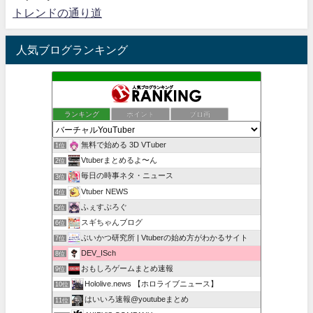
トレンドの通り道
人気ブログランキング
ランキング
ポイント
ブロ画
無料で始める 3D VTuber
1位
Vtuberまとめるよ〜ん
2位
毎日の時事ネタ・ニュース
3位
Vtuber NEWS
4位
ふぇすぶろぐ
5位
スギちゃんブログ
6位
ぶいかつ研究所 | Vtuberの始め方がわかるサイト
7位
DEV_ISch
8位
おもしろゲームまとめ速報
9位
Hololive.news 【ホロライブニュース】
10位
はいいろ速報@youtubeまとめ
11位