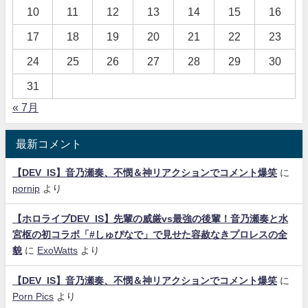
10
11
12
13
14
15
16
17
18
19
20
21
22
23
24
25
26
27
28
29
30
31
« 7月
最新コメント
【DEV_IS】音乃瀬奏、不憫＆神リアクションでコメント爆笑
に
pornip
より
【ホロライブDEV_IS】先輩の威厳vs最強の後輩！音乃瀬奏と水
宮枢の初コラボ「#しゅぴなで」で見せた容赦なきプロレスの全
貌
に
ExoWatts
より
【DEV_IS】音乃瀬奏、不憫＆神リアクションでコメント爆笑
に
Porn Pics
より