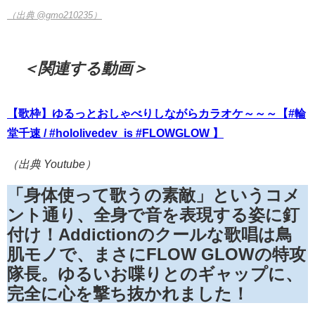
（出典 @gmo210235）
＜関連する動画＞
【歌枠】ゆるっとおしゃべりしながらカラオケ～～～【
#輪
堂千速
/
#hololivedev_is
#FLOWGLOW
】
（出典 Youtube）
「身体使って歌うの素敵」というコメ
ント通り、全身で音を表現する姿に釘
付け！Addictionのクールな歌唱は鳥
肌モノで、まさにFLOW GLOWの特攻
隊長。ゆるいお喋りとのギャップに、
完全に心を撃ち抜かれました！