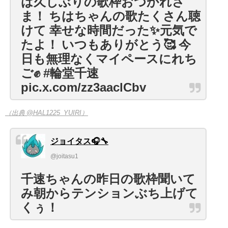
は久しぶりの歌枠おつかれさ
ま！ ちはちゃんの歌たくさん聴
けて 幸せな時間だった✨元気で
たよ！ いつもありがとう🥰 今
日も無理なくマイペースにれち
ご✊ #輪堂千速
pic.x.com/zz3aaclCbv
（出典 @HAL1225_YUIRI）
ジョイタス🎧🔧
@joitasu1
千速ちゃんの昨日の歌枠聞いて
み朝からテンションぶち上げて
くぅ！