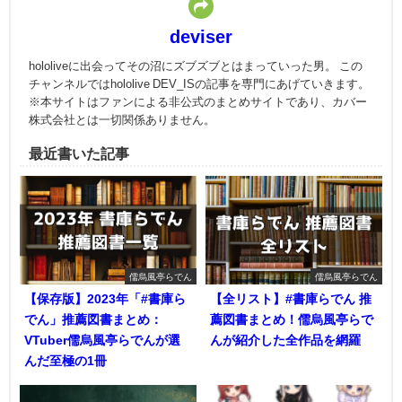
deviser
hololiveに出会ってその沼にズブズブとはまっていった男。 この
チャンネルではhololive DEV_ISの記事を専門にあげていきます。
※本サイトはファンによる非公式のまとめサイトであり、カバー
株式会社とは一切関係ありません。
最近書いた記事
儒烏風亭らでん
儒烏風亭らでん
【保存版】2023年「#書庫ら
【全リスト】#書庫らでん 推
でん」推薦図書まとめ：
薦図書まとめ！儒烏風亭らで
VTuber儒烏風亭らでんが選
んが紹介した全作品を網羅
んだ至極の1冊