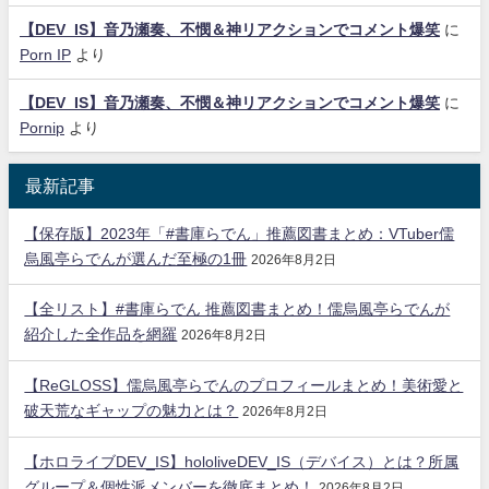
【DEV_IS】音乃瀬奏、不憫＆神リアクションでコメント爆笑
に
Porn IP
より
【DEV_IS】音乃瀬奏、不憫＆神リアクションでコメント爆笑
に
Pornip
より
最新記事
【保存版】2023年「#書庫らでん」推薦図書まとめ：VTuber儒
烏風亭らでんが選んだ至極の1冊
2026年8月2日
【全リスト】#書庫らでん 推薦図書まとめ！儒烏風亭らでんが
紹介した全作品を網羅
2026年8月2日
【ReGLOSS】儒烏風亭らでんのプロフィールまとめ！美術愛と
破天荒なギャップの魅力とは？
2026年8月2日
【ホロライブDEV_IS】hololiveDEV_IS（デバイス）とは？所属
グループ＆個性派メンバーを徹底まとめ！
2026年8月2日