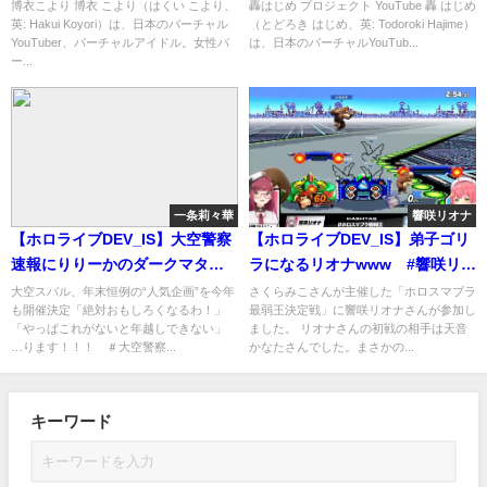
強すぎ問題ｗｗｗ #博衣こよ
ダンスパフォーマンスにファン
博衣こより 博衣 こより（はくい こより、
轟はじめ プロジェクト YouTube 轟 はじめ
英: Hakui Koyori）は、日本のバーチャル
（とどろき はじめ、英: Todoroki Hajime）
り #尾丸ポルカ #一条莉々華
興奮 #轟はじめ
YouTuber、バーチャルアイドル。女性バ
は、日本のバーチャルYouTub...
ー...
一条莉々華
響咲リオナ
【ホロライブDEV_IS】大空警察
【ホロライブDEV_IS】弟子ゴリ
速報にりりーかのダークマター
ラになるリオナwww #響咲リオ
作成が取り上げられるwww #一
ナ #ホロスマブラ最弱王
大空スバル、年末恒例の“人気企画”を今年
さくらみこさんが主催した「ホロスマブラ
も開催決定「絶対おもしろくなるわ！」
最弱王決定戦」に響咲リオナさんが参加し
条莉々華 #大空警察2025
「やっぱこれがないと年越しできない」
ました。 リオナさんの初戦の相手は天音
…ります！！！ ＃大空警察...
かなたさんでした。まさかの...
キーワード