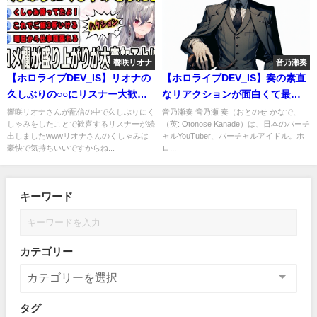
響咲リオナ
音乃瀬奏
【ホロライブDEV_IS】リオナの
【ホロライブDEV_IS】奏の素直
久しぶりの○○にリスナー大歓喜
なリアクションが面白くて最高
www #響咲リオナ
だった！！！ #音乃瀬奏
響咲リオナさんが配信の中で久しぶりにく
音乃瀬奏 音乃瀬 奏（おとのせ かなで、
しゃみをしたことで歓喜するリスナーが続
（英: Otonose Kanade）は、日本のバーチ
出しましたwwwリオナさんのくしゃみは
ャルYouTuber、バーチャルアイドル。ホ
豪快で気持ちいいですからね...
ロ...
キーワード
カテゴリー
タグ