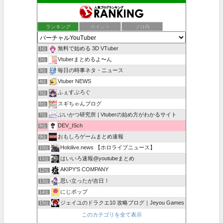
ランキング
ポイント
ブロ画
無料で始める 3D VTuber
1位
Vtuberまとめるよ〜ん
2位
毎日の時事ネタ・ニュース
3位
Vtuber NEWS
4位
ふぇすぶろぐ
5位
スギちゃんブログ
6位
ぶいかつ研究所 | Vtuberの始め方がわかるサイト
7位
DEV_ISch
8位
おもしろゲームまとめ速報
9位
Hololive.news 【ホロライブニュース】
10位
はいいろ速報@youtubeまとめ
11位
AKIPY'S COMPANY
12位
思い立ったが吉日！
13位
にじポップ
14位
ジェイユのドラクエ10 攻略ブログ｜Jeyou Games
15位
このカテゴリを全て表示