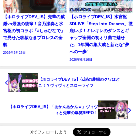
【ホロライブDEV_IS】先輩の威
【ホロライブDEV_IS】水宮枢
厳vs最強の後輩！音乃瀬奏と水
3DLIVE「Step Into Dreams」徹
宮枢の初コラボ「#しゅぴなで」
底レポ！キレキレのダンスとギ
で見せた容赦なきプロレスの全
ャップ全開の初オリ曲で魅せ
貌
た、1年間の集大成と新たな“夢
への一歩”
2026年6月28日
2026年6月16日
【ホロライブDEV_IS】伝説の農婦のクワはど
こ！？ヴィヴィとスローライフ
【ホロライブDEV_IS】「あかんあかんｗ」ヴィヴ
ィと先輩の爆笑REPO！
Xでフォローしよう