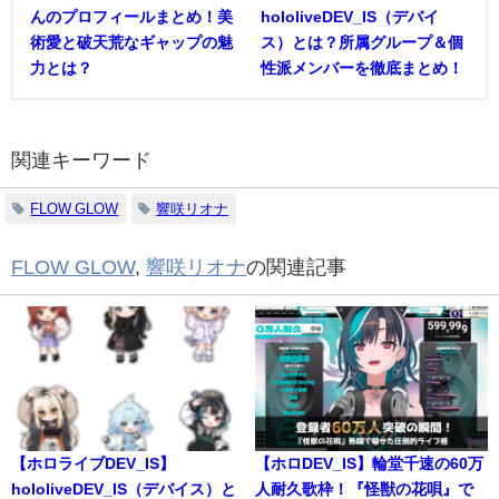
んのプロフィールまとめ！美
hololiveDEV_IS（デバイ
術愛と破天荒なギャップの魅
ス）とは？所属グループ＆個
力とは？
性派メンバーを徹底まとめ！
関連キーワード
FLOW GLOW
響咲リオナ
FLOW GLOW
,
響咲リオナ
の関連記事
【ホロライブDEV_IS】
【ホロDEV_IS】輪堂千速の60万
hololiveDEV_IS（デバイス）と
人耐久歌枠！『怪獣の花唄』で