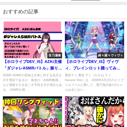
おすすめの記事
音乃瀬奏
綺々羅々ヴィヴィ
【ホロライブDEV_IS】AZKi主催
【ホロライブDEV_IS】ヴィヴ
「ダジャレASMRバトル」振り返
ィ、ブレインロット踊ってみた
り！笑いと驚きの瞬間を解説 #
が神すぎ #綺々羅々ヴィヴィ
ASMR ASMRの意味は主体に対する反応を
重音テト 重音 テト（かさね テト、
示す用語であるが、後述の「ASMR動画」
Kasane Teto）は、2008年4月1日のエイプ
音乃瀬奏
など感覚を引き起こす手段を示す場合もあ
リルフールに際して、電子掲示板の2ちゃ
る。 ASMRを感...
んねるにおい...