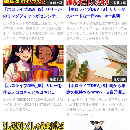
一条莉々華
一条莉々華
【ホロライブDEV_IS】りりーか
【ホロライブDEV_IS】りりーか
のリングフィットがセンシティ
のハードな一日ww #一条莉々
ブすぎるwww #一条莉々華
華
リングフィットでの配信が話題に。莉々華
一条莉々華さんが雑談配信の中で音乃瀬奏
の3D映えや声、微妙なポーズに注目が集
さんとベスティア・ゼータさんについて話
まり、視聴者からは大絶賛と笑いが。運動
していました。奏さんに甘すぎる社長と無
とエンタメの融合が新たな魅...
邪気に刺してくる奏さんが面...
輪堂千速
音乃瀬奏
【ホロライブDEV_IS】カレーを
【ホロライブDEV_IS】奏から感
作るメロコさんとちはおじ
謝の気持ちをママへ #音乃瀬
wwwwwwwwwww #輪堂千速
奏 #ゆくホロくるホロ2025
輪堂千速 REDIRECT FLOW GLOW… 640
【ホロライブ】宝鐘マリンと雪花ラミィが
バイト (3 語) - 2025年11月7日 (金) 01:30
ホロGTA切り抜き視聴！ セクハラマリン
【オフコラボ OF...
の逮捕シーンにコメント欄も大盛り上が
り！ - AppBank ...