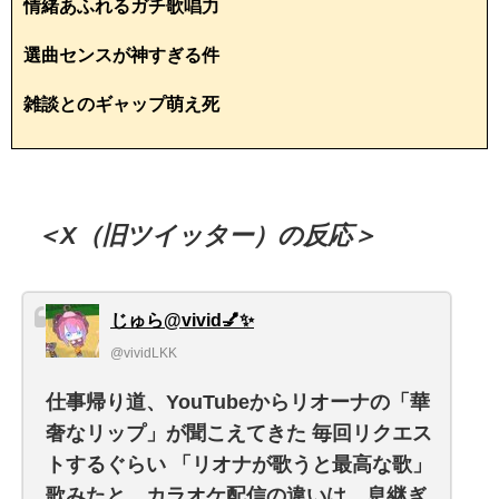
情緒あふれるガチ歌唱力
選曲センスが神すぎる件
雑談とのギャップ萌え死
＜X（旧ツイッター）の反応＞
じゅら@vivid💅✨
@vividLKK
仕事帰り道、YouTubeからリオーナの「華
奢なリップ」が聞こえてきた 毎回リクエス
トするぐらい 「リオナが歌うと最高な歌」
歌みたと、カラオケ配信の違いは、息継ぎ