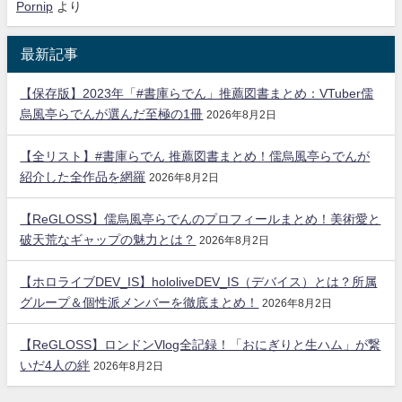
Pornip
より
最新記事
【保存版】2023年「#書庫らでん」推薦図書まとめ：VTuber儒
烏風亭らでんが選んだ至極の1冊
2026年8月2日
【全リスト】#書庫らでん 推薦図書まとめ！儒烏風亭らでんが
紹介した全作品を網羅
2026年8月2日
【ReGLOSS】儒烏風亭らでんのプロフィールまとめ！美術愛と
破天荒なギャップの魅力とは？
2026年8月2日
【ホロライブDEV_IS】hololiveDEV_IS（デバイス）とは？所属
グループ＆個性派メンバーを徹底まとめ！
2026年8月2日
【ReGLOSS】ロンドンVlog全記録！「おにぎりと生ハム」が繋
いだ4人の絆
2026年8月2日