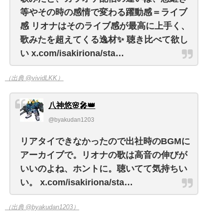
等やその時の感情で変わる躍動感＝ライブ
感 リオナはそのライブ感が最高に上手く、
歌みたを超えてくる逸材✨ 聴き比べて欲し
い x.com/isakiriona/sta…
（出典 @vividLKK）
八神悠🌸🎤👑
@byakudan1203
リアタイできなかったので出社時のBGMに
アーカイブで。リオナの歌は高音の伸びが
いいのよね、ホントに。聴いてて気持ちい
い。 x.com/isakiriona/sta…
（出典 @byakudan1203）