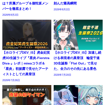
は？所属グループ＆個性派メン
刻んだ最高瞬間
バーを徹底まとめ！
2026年8月2日
2026年8月2日
【ホロライブDEV_IS】虎金妃笑
【ホロライブDEV_IS】加速し続
虎3D生誕ライブ『星炎-Fierstra
ける表現者の真骨頂 輪堂千速
Diva-』レポ｜miwaコラボ＆
3D生誕祭「Flat Out」で見せ
「星炎」初披露で見せたアーテ
た、全力のその先にある景色
ィストとしての真骨頂
2026年7月20日
2026年7月26日