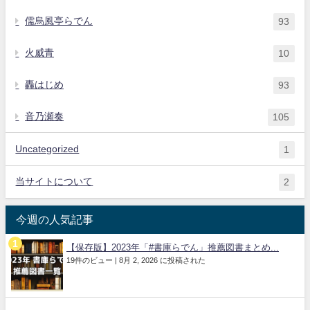
儒烏風亭らでん
93
火威青
10
轟はじめ
93
音乃瀬奏
105
Uncategorized
1
当サイトについて
2
今週の人気記事
【保存版】2023年「#書庫らでん」推薦図書まとめ...
19件のビュー
|
8月 2, 2026 に投稿された