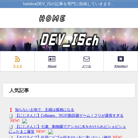
hololiveDEV_ISの記事を専門に投稿していきます。
ＲＳＳ
About
メール
X(twitter)
人気記事