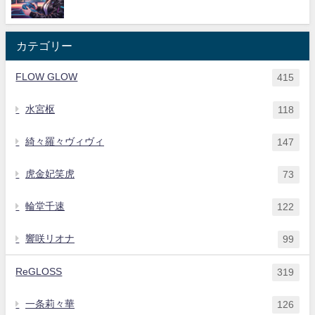
カテゴリー
FLOW GLOW
415
水宮枢
118
綺々羅々ヴィヴィ
147
虎金妃笑虎
73
輪堂千速
122
響咲リオナ
99
ReGLOSS
319
一条莉々華
126