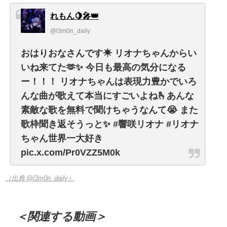
れもん🍋🎤︎︎👑
@l3m0n_daily
おはりおなさんです☀ リオナちゃんからい
いね来てた🫶✨ 今日も最高の気分になる
ー！！！ リオナちゃんは表現力豊かでいろ
んな曲が歌えて本当にすごいよね🫰あんな
素敵な歌を無料で聞けちゃうなんて😭 また
歌枠聞き返そうっと✨ #響咲リオナ #リオナ
ちゃん世界一大好き
pic.x.com/Pr0VZZ5M0k
（出典 @l3m0n_daily）
＜関連する動画＞