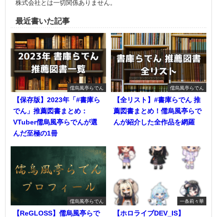
株式会社とは一切関係ありません。
最近書いた記事
儒烏風亭らでん
儒烏風亭らでん
【保存版】2023年「#書庫ら
【全リスト】#書庫らでん 推
でん」推薦図書まとめ：
薦図書まとめ！儒烏風亭らで
VTuber儒烏風亭らでんが選
んが紹介した全作品を網羅
んだ至極の1冊
儒烏風亭らでん
一条莉々華
【ReGLOSS】儒烏風亭らで
【ホロライブDEV_IS】