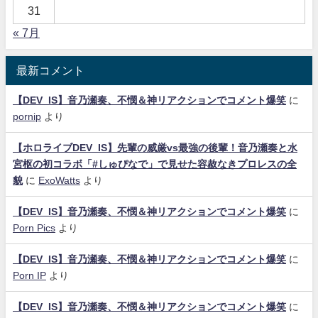
31
« 7月
最新コメント
【DEV_IS】音乃瀬奏、不憫＆神リアクションでコメント爆笑
に
pornip
より
【ホロライブDEV_IS】先輩の威厳vs最強の後輩！音乃瀬奏と水
宮枢の初コラボ「#しゅぴなで」で見せた容赦なきプロレスの全
貌
に
ExoWatts
より
【DEV_IS】音乃瀬奏、不憫＆神リアクションでコメント爆笑
に
Porn Pics
より
【DEV_IS】音乃瀬奏、不憫＆神リアクションでコメント爆笑
に
Porn IP
より
【DEV_IS】音乃瀬奏、不憫＆神リアクションでコメント爆笑
に