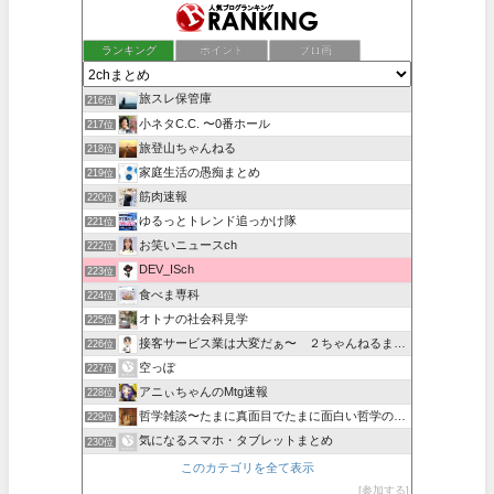
ランキング
ポイント
ブロ画
旅スレ保管庫
216位
小ネタC.C. 〜0番ホール
217位
旅登山ちゃんねる
218位
家庭生活の愚痴まとめ
219位
筋肉速報
220位
ゆるっとトレンド追っかけ隊
221位
お笑いニュースch
222位
DEV_ISch
223位
食べま専科
224位
オトナの社会科見学
225位
接客サービス業は大変だぁ〜 ２ちゃんねるまとめ
226位
空っぽ
227位
アニぃちゃんのMtg速報
228位
哲学雑談〜たまに真面目でたまに面白い哲学の話〜
229位
気になるスマホ・タブレットまとめ
230位
このカテゴリを全て表示
参加する