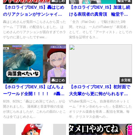
轟はじめ
輪堂千速
【ホロライブDEV_IS】轟はじめ
【ホロライブDEV_IS】加速し続
のリアクションがサンシャイン
ける表現者の真骨頂 輪堂千速
だったwww #轟はじめ
3D生誕祭「Flat Out」で見せ
轟はじめさんが兎田ぺこらさんから貰った
「全力（Flat Out）」で駆け抜けた1時
ゲーム「丁字路」の配信をしました。 は
間。それは、一人のVTuberが「表現者」
た、全力のその先にある景色
じめさんのリアクションが面白すぎてホラ
として、そして「アーティスト」としての
ゲなのに楽しかったですww...
覚悟を証明するス...
轟はじめ
水宮枢
【ホロライブDEV_IS】ばんちょ
【ホロライブDEV_IS】初対面で
ーワールド全開！！！！ #轟は
大先輩から更に怖がられるすう
じめ #轟はじめ演じてみた
ちゃんwww ＃水宮枢 ＃メリ
8/28、8/29に「轟はじめ演じてみた」が公
VTuber兎田ぺこら、自身発祥のネットミ
開されました。 漫画家と音楽学校の生徒
ーム「チキン冷めちゃった」を題材にした
クリぺこパーティ
が演じられましたが、これらの面白いとこ
オリジナル楽曲を発表 …配信を実施。毎
ろは全てはじめさん...
年、クリスマス企画への...