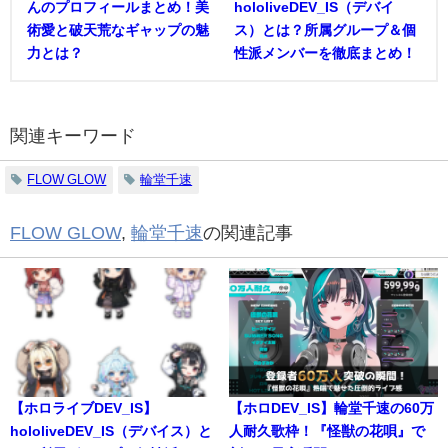
んのプロフィールまとめ！美
hololiveDEV_IS（デバイ
術愛と破天荒なギャップの魅
ス）とは？所属グループ＆個
力とは？
性派メンバーを徹底まとめ！
関連キーワード
FLOW GLOW
輪堂千速
FLOW GLOW
,
輪堂千速
の関連記事
【ホロライブDEV_IS】
【ホロDEV_IS】輪堂千速の60万
hololiveDEV_IS（デバイス）と
人耐久歌枠！『怪獣の花唄』で