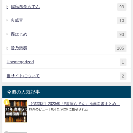
儒烏風亭らでん
93
火威青
10
轟はじめ
93
音乃瀬奏
105
Uncategorized
1
当サイトについて
2
今週の人気記事
【保存版】2023年「#書庫らでん」推薦図書まとめ...
19件のビュー
|
8月 2, 2026 に投稿された