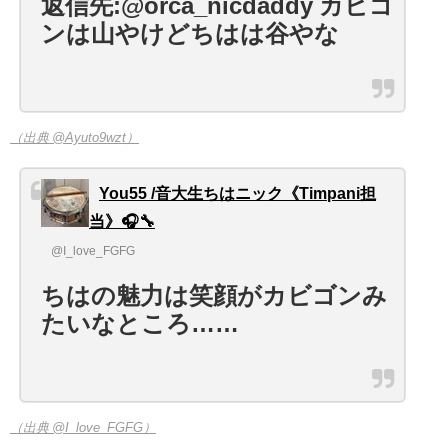
返信先:@orca_nicdaddy カビゴ
ンは山やけどちはは谷やな
（出典 @Ayuto9wzt）
You55 /音大生ちはニック《Timpani担
当》🎧🔧
@I_love_FGFG
ちはの魅力は笑顔がカビゴンみ
たいなところ……
（出典 @I_love_FGFG）