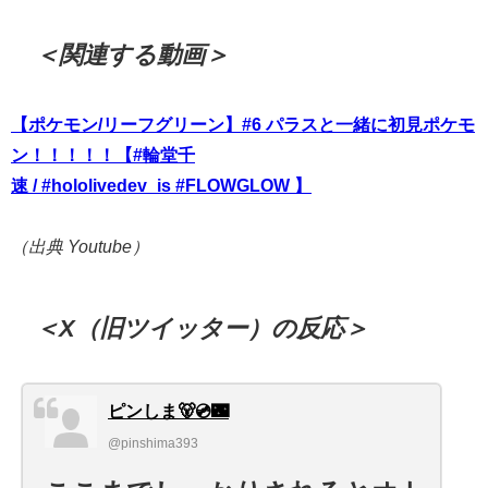
＜関連する動画＞
【ポケモン/リーフグリーン】#6 パラスと一緒に初見ポケモ
ン！！！！！【
#輪堂千
速
/
#hololivedev_is
#FLOWGLOW
】
（出典 Youtube）
＜X（旧ツイッター）の反応＞
ピンしま🐻💿🌃
@pinshima393