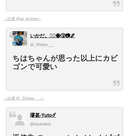
（出典 @uji_kinjiren）
いかだ。👯‍♀️🐝🤧📷🌌
@_Shippu___
ちはちゃんが思った以上にカビ
ゴンで可愛い
（出典 @_Shippu___）
璆甚-Yuto☄️
@Ayuto9wzt