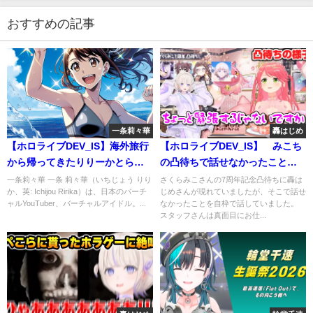
おすすめの記事
一条莉々華
轟はじめ
【ホロライブDEV_IS】海外旅行
【ホロライブDEV_IS】 みこち
から帰ってきたりりーかとらで
の凸待ちで話せなかったことを
ん #一条莉々華 #儒烏風亭ら
供養 #轟はじめ
一条莉々華 一条 莉々華（いちじょう りり
さくらみこさんの7周年記念凸待ちに轟は
か、英: Ichijou Ririka）は、日本のバーチ
じめさんが現れていましたが、そこで話せ
でん
ャルYouTuber、バーチャルアイドル。...
なかったことを自枠で話していました。
スタッフさんは真面目にお仕...