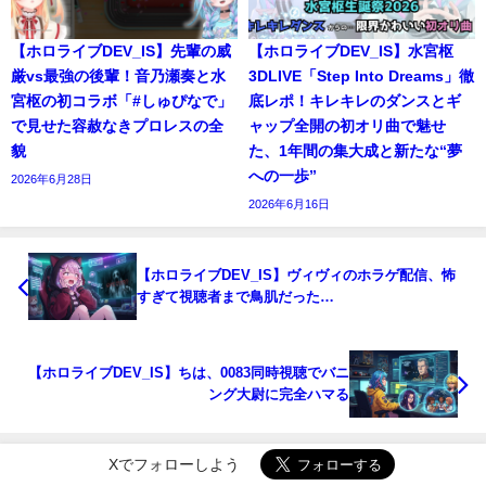
【ホロライブDEV_IS】先輩の威
【ホロライブDEV_IS】水宮枢
厳vs最強の後輩！音乃瀬奏と水
3DLIVE「Step Into Dreams」徹
宮枢の初コラボ「#しゅぴなで」
底レポ！キレキレのダンスとギ
で見せた容赦なきプロレスの全
ャップ全開の初オリ曲で魅せ
貌
た、1年間の集大成と新たな“夢
への一歩”
2026年6月28日
2026年6月16日
【ホロライブDEV_IS】ヴィヴィのホラゲ配信、怖
すぎて視聴者まで鳥肌だった…
【ホロライブDEV_IS】ちは、0083同時視聴でバニ
ング大尉に完全ハマる
Xでフォローしよう