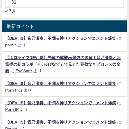
31
« 7月
最新コメント
【DEV_IS】音乃瀬奏、不憫＆神リアクションでコメント爆笑
に
pornip
より
【ホロライブDEV_IS】先輩の威厳vs最強の後輩！音乃瀬奏と水
宮枢の初コラボ「#しゅぴなで」で見せた容赦なきプロレスの全
貌
に
ExoWatts
より
【DEV_IS】音乃瀬奏、不憫＆神リアクションでコメント爆笑
に
Porn Pics
より
【DEV_IS】音乃瀬奏、不憫＆神リアクションでコメント爆笑
に
Porn IP
より
【DEV_IS】音乃瀬奏、不憫＆神リアクションでコメント爆笑
に
Pornip
より