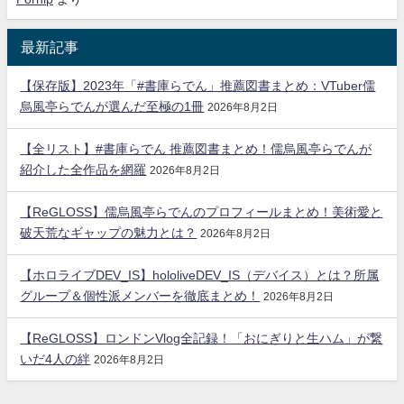
最新記事
【保存版】2023年「#書庫らでん」推薦図書まとめ：VTuber儒
烏風亭らでんが選んだ至極の1冊
2026年8月2日
【全リスト】#書庫らでん 推薦図書まとめ！儒烏風亭らでんが
紹介した全作品を網羅
2026年8月2日
【ReGLOSS】儒烏風亭らでんのプロフィールまとめ！美術愛と
破天荒なギャップの魅力とは？
2026年8月2日
【ホロライブDEV_IS】hololiveDEV_IS（デバイス）とは？所属
グループ＆個性派メンバーを徹底まとめ！
2026年8月2日
【ReGLOSS】ロンドンVlog全記録！「おにぎりと生ハム」が繋
いだ4人の絆
2026年8月2日