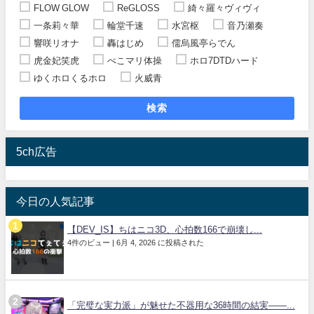
FLOW GLOW
ReGLOSS
綺々羅々ヴィヴィ
一条莉々華
輪堂千速
水宮枢
音乃瀬奏
響咲リオナ
轟はじめ
儒烏風亭らでん
虎金妃笑虎
ぺこマリ体操
ホロ7DTDハード
ゆくホロくるホロ
火威青
検索
5ch広告
今日の人気記事
【DEV_IS】ちはニコ3D、心拍数166で崩壊し...
4件のビュー
|
6月 4, 2026 に投稿された
「完璧な実力派」が魅せた不器用な36時間の結実――...