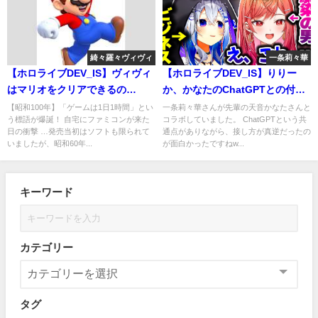
綺々羅々ヴィヴィ
一条莉々華
【ホロライブDEV_IS】ヴィヴィ
【ホロライブDEV_IS】りりー
はマリオをクリアできるの
か、かなたのChatGPTとの付き
か？！ #綺々羅々ヴィヴィ
合い方 #一条莉々華
【昭和100年】「ゲームは1日1時間」とい
一条莉々華さんが先輩の天音かなたさんと
う標語が爆誕！ 自宅にファミコンが来た
コラボしていました。 ChatGPTという共
日の衝撃 …発売当初はソフトも限られて
通点がありながら、接し方が真逆だったの
いましたが、昭和60年...
が面白かったですねw...
キーワード
カテゴリー
タグ