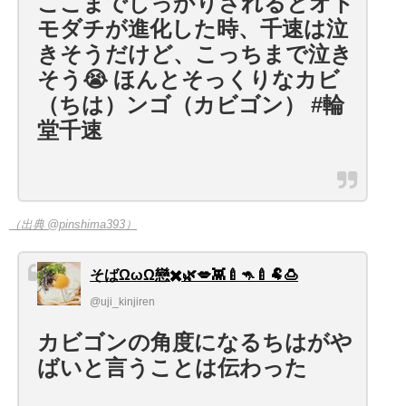
ここまでしっかりされるとオト
モダチが進化した時、千速は泣
きそうだけど、こっちまで泣き
そう😭 ほんとそっくりなカビ
（ちは）ンゴ（カビゴン） #輪
堂千速
（出典 @pinshima393）
そばΩωΩ戀✖️🌿💋👾🍼🦘🍼🐏🍮
@uji_kinjiren
カビゴンの角度になるちはがや
ばいと言うことは伝わった