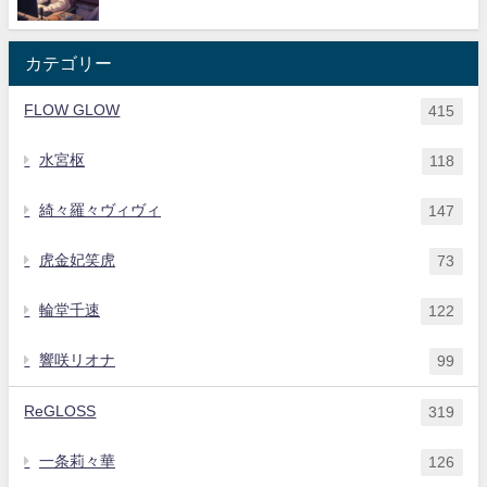
カテゴリー
FLOW GLOW
415
水宮枢
118
綺々羅々ヴィヴィ
147
虎金妃笑虎
73
輪堂千速
122
響咲リオナ
99
ReGLOSS
319
一条莉々華
126