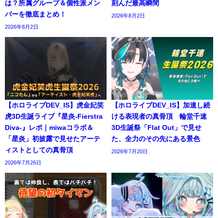
は？所属グループ＆個性派メン
刻んだ最高瞬間
バーを徹底まとめ！
2026年8月2日
2026年8月2日
【ホロライブDEV_IS】虎金妃笑
【ホロライブDEV_IS】加速し続
虎3D生誕ライブ『星炎-Fierstra
ける表現者の真骨頂 輪堂千速
Diva-』レポ｜miwaコラボ＆
3D生誕祭「Flat Out」で見せ
「星炎」初披露で見せたアーテ
た、全力のその先にある景色
ィストとしての真骨頂
2026年7月20日
2026年7月26日