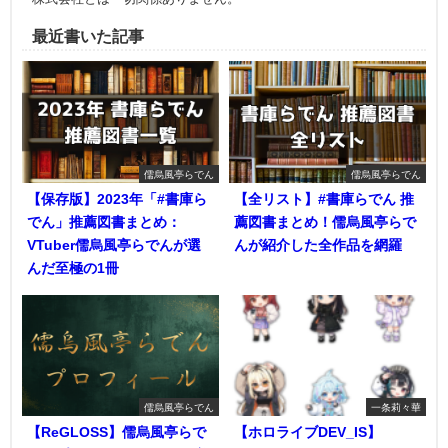
最近書いた記事
儒烏風亭らでん
儒烏風亭らでん
【保存版】2023年「#書庫ら
【全リスト】#書庫らでん 推
でん」推薦図書まとめ：
薦図書まとめ！儒烏風亭らで
VTuber儒烏風亭らでんが選
んが紹介した全作品を網羅
んだ至極の1冊
儒烏風亭らでん
一条莉々華
【ReGLOSS】儒烏風亭らで
【ホロライブDEV_IS】