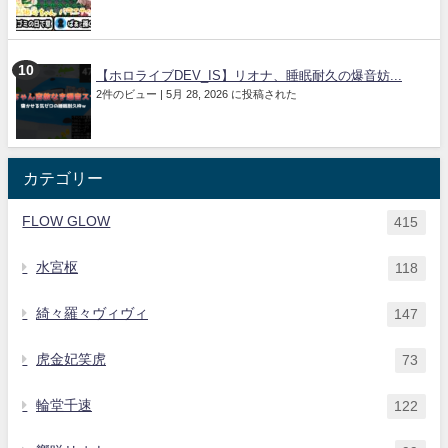
【ホロライブDEV_IS】リオナ、睡眠耐久の爆音妨...
2件のビュー
|
5月 28, 2026 に投稿された
カテゴリー
FLOW GLOW
415
水宮枢
118
綺々羅々ヴィヴィ
147
虎金妃笑虎
73
輪堂千速
122