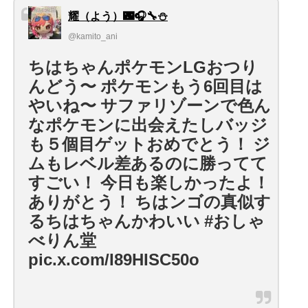
耀（よう）🌃🎧🔧⛄️
@kamito_ani
ちはちゃんポケモンLGおつり
んどう〜 ポケモンもう6回目は
やいね〜 サファリゾーンで色ん
なポケモンに出会えたしバッジ
も５個目ゲットおめでとう！ ジ
ムもレベル差あるのに勝ってて
すごい！ 今日も楽しかったよ！
ありがとう！ ちはンゴの真似す
るちはちゃんかわいい #おしゃ
べりん堂
pic.x.com/I89HISC50o