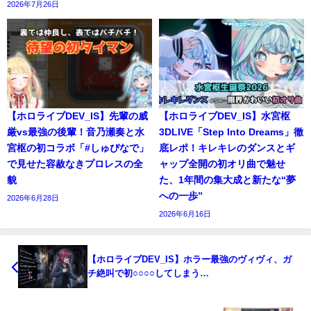
2026年7月26日
【ホロライブDEV_IS】先輩の威
【ホロライブDEV_IS】水宮枢
厳vs最強の後輩！音乃瀬奏と水
3DLIVE「Step Into Dreams」徹
宮枢の初コラボ「#しゅぴなで」
底レポ！キレキレのダンスとギ
で見せた容赦なきプロレスの全
ャップ全開の初オリ曲で魅せ
貌
た、1年間の集大成と新たな“夢
への一歩”
2026年6月28日
2026年6月16日
【ホロライブDEV_IS】ホラー最強のヴィヴィ、ガ
チ絶叫で初○○○○してしまう…