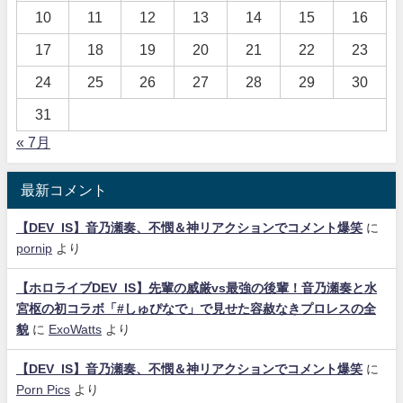
10
11
12
13
14
15
16
17
18
19
20
21
22
23
24
25
26
27
28
29
30
31
« 7月
最新コメント
【DEV_IS】音乃瀬奏、不憫＆神リアクションでコメント爆笑
に
pornip
より
【ホロライブDEV_IS】先輩の威厳vs最強の後輩！音乃瀬奏と水
宮枢の初コラボ「#しゅぴなで」で見せた容赦なきプロレスの全
貌
に
ExoWatts
より
【DEV_IS】音乃瀬奏、不憫＆神リアクションでコメント爆笑
に
Porn Pics
より