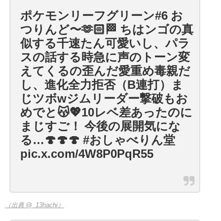
ポケモンリーフグリーン#6 お
つりんど〜🫶🏻🏁 ちはンゴの真
似する千速たん可愛いし、パラ
スの話する時急に声のトーン変
えてくるの歪んだ愛重め毒親だ
し、進化全力拒否（B連打）ま
じツボwジムリーダー撃破もお
めでと😽💖10レベ差あったのに
まじすご！ 今後の展開気にな
る…🍄🍄🍄 #おしゃべりん堂
pic.x.com/4W8P0PqR55
（出典 @_13hachi）