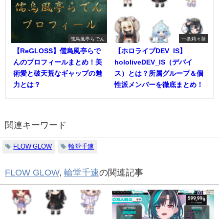
儒烏風亭らでん
一条莉々華
【ReGLOSS】儒烏風亭らで
【ホロライブDEV_IS】
んのプロフィールまとめ！美
hololiveDEV_IS（デバイ
術愛と破天荒なギャップの魅
ス）とは？所属グループ＆個
力とは？
性派メンバーを徹底まとめ！
関連キーワード
FLOW GLOW
輪堂千速
FLOW GLOW
,
輪堂千速
の関連記事