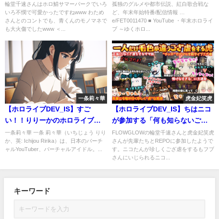
ホロ鯖サマーパーク
戦！！！ #綺々羅々ヴィヴィ
輪堂千速さんはホロ鯖サマーパークでいろ
孤独のグルメや都市伝説、紅白歌合戦な
いろ不憫で可愛かったですねwww わため
ど、年末年始特番/配信情報 …
#虎金妃笑虎 #ゆくホロくるホ
さんとのコントでも、青くんのモノマネで
e/FET0011470 ■ YouTube ・年末ホロライ
ロ2025
も大火傷でしたwww ＜...
ブ ～ゆくホロ...
一条莉々華
虎金妃笑虎
【ホロライブDEV_IS】すご
【ホロライブDEV_IS】ちはニコ
い！！りりーかのホロライブ共
が参加する「何も知らないござ
通テストが高得点！！！ #一条
るさん」と「白い悪魔」 #輪堂
一条莉々華 一条 莉々華（いちじょう りり
FLOWGLOWの輪堂千速さんと虎金妃笑虎
か、英: Ichijou Ririka）は、日本のバーチ
さんが先輩たちとREPOに参加したようで
莉々華 #ホロライブ共通テスト
千速 #虎金妃笑虎
ャルYouTuber、バーチャルアイドル。...
す。ニコたんが珍しくござ虐をするもフブ
さんにいじられるニコ...
キーワード