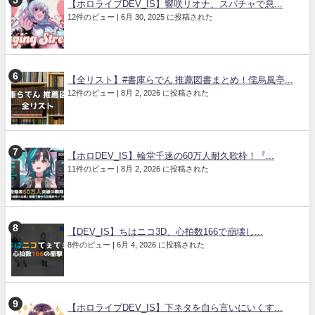
【ホロライブDEV_IS】響咲リオナ、スパチャで息...
12件のビュー
|
6月 30, 2025 に投稿された
【全リスト】#書庫らでん 推薦図書まとめ！儒烏風亭...
12件のビュー
|
8月 2, 2026 に投稿された
【ホロDEV_IS】輪堂千速の60万人耐久歌枠！『...
11件のビュー
|
8月 2, 2026 に投稿された
【DEV_IS】ちはニコ3D、心拍数166で崩壊し...
8件のビュー
|
6月 4, 2026 に投稿された
【ホロライブDEV_IS】下ネタを自ら言いにいくす...