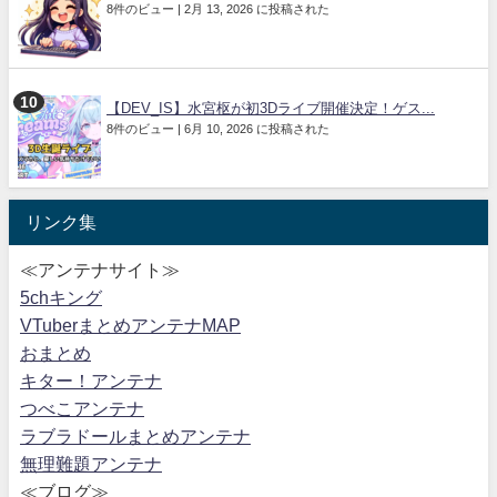
8件のビュー
|
2月 13, 2026 に投稿された
【DEV_IS】水宮枢が初3Dライブ開催決定！ゲス...
8件のビュー
|
6月 10, 2026 に投稿された
リンク集
≪アンテナサイト≫
5chキング
VTuberまとめアンテナMAP
おまとめ
キター！アンテナ
つべこアンテナ
ラブラドールまとめアンテナ
無理難題アンテナ
≪ブログ≫