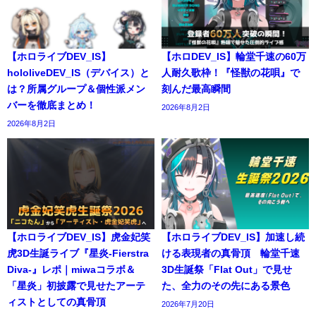
【ホロライブDEV_IS】
【ホロDEV_IS】輪堂千速の60万
hololiveDEV_IS（デバイス）と
人耐久歌枠！『怪獣の花唄』で
は？所属グループ＆個性派メン
刻んだ最高瞬間
バーを徹底まとめ！
2026年8月2日
2026年8月2日
【ホロライブDEV_IS】虎金妃笑
【ホロライブDEV_IS】加速し続
虎3D生誕ライブ『星炎-Fierstra
ける表現者の真骨頂 輪堂千速
Diva-』レポ｜miwaコラボ＆
3D生誕祭「Flat Out」で見せ
「星炎」初披露で見せたアーテ
た、全力のその先にある景色
ィストとしての真骨頂
2026年7月20日