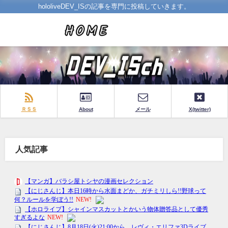
hololiveDEV_ISの記事を専門に投稿していきます。
ＲＳＳ
About
メール
X(twitter)
人気記事