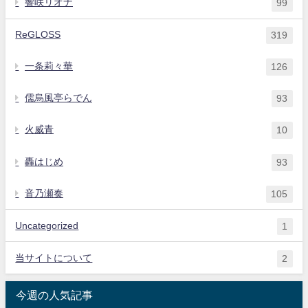
響咲リオナ
99
ReGLOSS
319
一条莉々華
126
儒烏風亭らでん
93
火威青
10
轟はじめ
93
音乃瀬奏
105
Uncategorized
1
当サイトについて
2
今週の人気記事