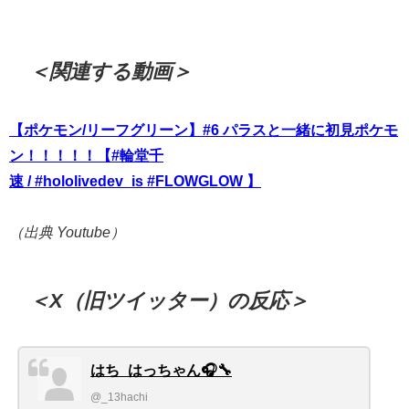
＜関連する動画＞
【ポケモン/リーフグリーン】#6 パラスと一緒に初見ポケモ
ン！！！！！【
#輪堂千
速
/
#hololivedev_is
#FLOWGLOW
】
（出典 Youtube）
＜X（旧ツイッター）の反応＞
はち_はっちゃん🎧🔧
@_13hachi