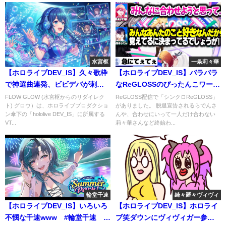
水宮枢
一条莉々華
【ホロライブDEV_IS】久々歌枠
【ホロライブDEV_IS】バラバラ
で神選曲連発、ビビデバが刺さ
なReGLOSSのぴったんこワー
りすぎた #水宮枢
ド #ReGLOSS
FLOW GLOW (水宮枢からのリダイレク
ReGLOSS配信で「シンクロReGLOSS」
ト) グロウ）は、ホロライブプロダクショ
がありました。 脱退宣告されるらでんさ
ン傘下の「hololive DEV_IS」に所属する
んや、合わせにいって一人だけ合わない
VT...
莉々華さんなど終始わ...
輪堂千速
綺々羅々ヴィヴィ
【ホロライブDEV_IS】いろいろ
【ホロライブDEV_IS】ホロライ
不憫な千速www #輪堂千速 #
ブ笑ダウンにヴィヴィガー参