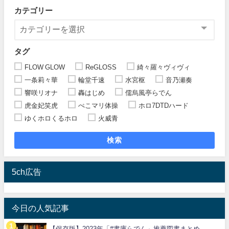
カテゴリー
タグ
FLOW GLOW
ReGLOSS
綺々羅々ヴィヴィ
一条莉々華
輪堂千速
水宮枢
音乃瀬奏
響咲リオナ
轟はじめ
儒烏風亭らでん
虎金妃笑虎
ぺこマリ体操
ホロ7DTDハード
ゆくホロくるホロ
火威青
検索
5ch広告
今日の人気記事
【保存版】2023年「#書庫らでん」推薦図書まとめ...