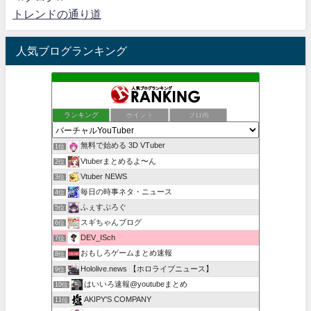
トレンドの通り道
人気ブログランキング
ランキング
ポイント
ブロ画
無料で始める 3D VTuber
1位
Vtuberまとめるよ〜ん
2位
Vtuber NEWS
3位
毎日の時事ネタ・ニュース
4位
ふぇすぶろぐ
5位
スギちゃんブログ
6位
DEV_ISch
7位
おもしろゲームまとめ速報
8位
Hololive.news 【ホロライブニュース】
9位
はいいろ速報@youtubeまとめ
10位
AKIPY'S COMPANY
11位