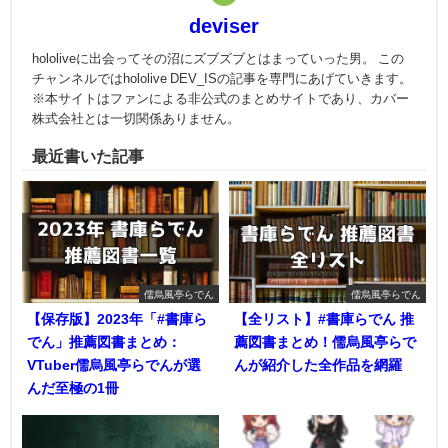
deviser
hololiveに出会ってその沼にズブズブとはまっていった男。 この
チャンネルではhololive DEV_ISの記事を専門にあげていきます。
※本サイトはファンによる非公式のまとめサイトであり、カバー
株式会社とは一切関係ありません。
最近書いた記事
儒烏風亭らでん
儒烏風亭らでん
【保存版】2023年「#書庫ら
【全リスト】#書庫らでん 推
でん」推薦図書まとめ：
薦図書まとめ！儒烏風亭らで
VTuber儒烏風亭らでんが選
んが紹介した全作品を網羅
んだ至極の1冊