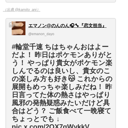
（出典 @kamito_ani）
エマノン@のんのん🎧🔧『恋文担当』
@emanon_dayo
#輪堂千速 ちはちゃんおはよー
だよ！ 昨日はポケモンありがと
う！ やっぱり貴女がポケモン楽
しんでるのは良いし、貴女のこ
の楽しみ方も好き😽 これからの
展開もめっちゃ楽しみだね！ 昨
日言ってた体の熱さはやっぱり
風邪の発熱疑惑みたいだけど具
合はどう？ ご飯食べて一晩寝て
ちょっとでも ↓
pic.x.com/2QX7qWykkV