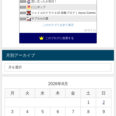
思い立ったが吉日！
12位
にじポップ
13位
ジェイユのドラクエ10 攻略ブログ｜Jeyou Games
14位
サブカルの森
15位
このカテゴリを全て表示
参加する
このブログに投票する
月別アーカイブ
2026年8月
月
火
水
木
金
土
日
1
2
3
4
5
6
7
8
9