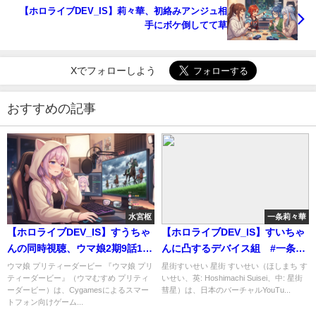
【ホロライブDEV_IS】莉々華、初絡みアンジュ相
手にボケ倒してて草
Xでフォローしよう
おすすめの記事
水宮枢
一条莉々華
【ホロライブDEV_IS】すうちゃ
【ホロライブDEV_IS】すいちゃ
んの同時視聴、ウマ娘2期9話10
んに凸するデバイス組 #一条
話、ガチで心えぐられる展開す
莉々華 #音乃瀬奏 #轟はじ
ウマ娘 プリティーダービー 『ウマ娘 プリ
星街すいせい 星街 すいせい（ほしまち す
ティーダービー』（ウマむすめ プリティ
いせい、英: Hoshimachi Suisei、中: 星街
ぎる #水宮枢
め #響咲リオナ #虎金妃笑
ーダービー）は、Cygamesによるスマー
彗星）は、日本のバーチャルYouTu...
虎 #綺々羅々ヴィヴィ #輪堂
トフォン向けゲーム...
千速 #水宮枢