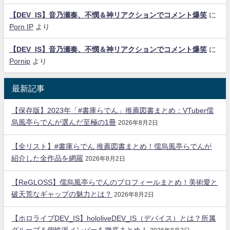
【DEV_IS】音乃瀬奏、不憫＆神リアクションでコメント爆笑
に
Porn IP
より
【DEV_IS】音乃瀬奏、不憫＆神リアクションでコメント爆笑
に
Pornip
より
最新記事
【保存版】2023年「#書庫らでん」推薦図書まとめ：VTuber儒
烏風亭らでんが選んだ至極の1冊
2026年8月2日
【全リスト】#書庫らでん 推薦図書まとめ！儒烏風亭らでんが
紹介した全作品を網羅
2026年8月2日
【ReGLOSS】儒烏風亭らでんのプロフィールまとめ！美術愛と
破天荒なギャップの魅力とは？
2026年8月2日
【ホロライブDEV_IS】hololiveDEV_IS（デバイス）とは？所属